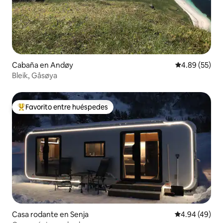
Cabaña en Andøy
Calificación p
4.89 (55)
Bleik, Gåsøya
Favorito entre huéspedes
Favorito entre huéspedes preferido
Casa rodante en Senja
Calificación p
4.94 (49)