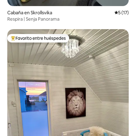
Cabaña en Skrollsvika
Calificaci
5 (17)
Respira | Senja Panorama
Favorito entre huéspedes
Favorito entre huéspedes preferido