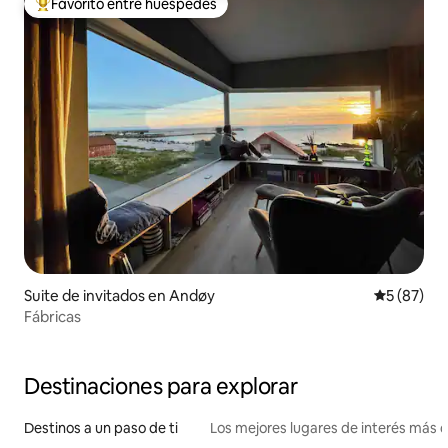
Favorito entre huéspedes
Favorito entre huéspedes preferido
Suite de invitados en Andøy
Calificaci
5 (87)
Fábricas
Destinaciones para explorar
Destinos a un paso de ti
Los mejores lugares de interés más 