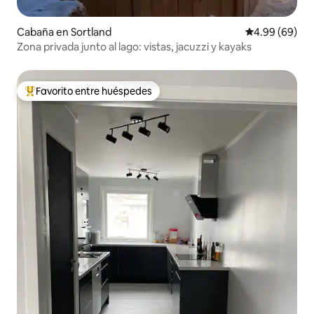
Cabaña en Sortland
Calificación p
4.99 (69)
Zona privada junto al lago: vistas, jacuzzi y kayaks
Favorito entre huéspedes
Favorito entre huéspedes preferido