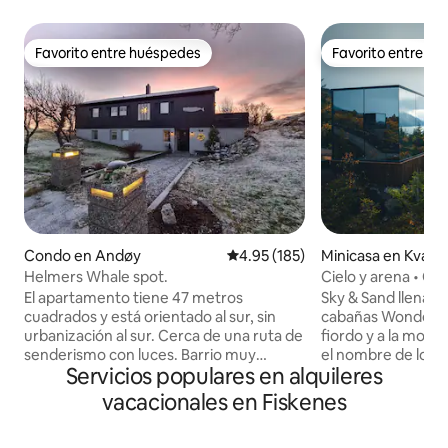
Favorito entre huéspedes
Favorito entre h
Favorito entre huéspedes
Favorito entre h
Condo en Andøy
Calificación promedio: 4.95 de 5
4.95 (185)
Minicasa en Kvæf
une
Helmers Whale spot.
Cielo y arena • Ca
WonderInn Arctic
El apartamento tiene 47 metros
Sky & Sand llena la
cuadrados y está orientado al sur, sin
cabañas WonderInn 
urbanización al sur. Cerca de una ruta de
fiordo y a la monta
senderismo con luces. Barrio muy
el nombre de lo qu
Servicios populares en alquileres
tranquilo. Se pueden ver claramente las
arriba y la pálida 
auroras boreales desde la casa cuando el
abajo. El vidrio es
vacacionales en Fiskenes
tiempo es claro. En el lado norte, el
medida que cambia la luz. C
centro de la ciudad de Andenes está a
para dos: vidrio del