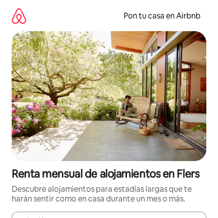
Omite
el
Pon tu casa en Airbnb
contenido
Renta mensual de alojamientos en Flers
Descubre alojamientos para estadías largas que te
harán sentir como en casa durante un mes o más.