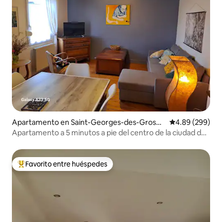
Apartamento en Saint-Georges-des-Groseill
Calificación pr
4.89 (299)
ers
Apartamento a 5 minutos a pie del centro de la ciudad de
Flers
Favorito entre huéspedes
Favorito entre huéspedes preferido