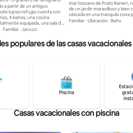
mar toscano de Prato Ranieri, 
o a partir de un antiguo
de un jardín maravilloso y bien 
este lujoso refugio cuenta con
ubicada en una tranquila zona 
rios, 4 baños, una cocina
con una playa de arena justo e
Familiar
·
Ubicación
·
Baño
talmente equipada, una sala de
la puerta. Equipado con dos espacios de
ciosa, un amplio jardín privado
·
Familiar
·
Jacuzzi
estacionamiento, es perfecto 
ionamiento, una bañera de
familias y grupos de amigos, co
je, un patio con sofás, una
 populares de las casas vacacionales 
solárium privado, una zona de r
una chimenea exterior y una
y un comedor bajo un acogedor 
aire libre. Ideal para quienes
propiedad está adornada con 
a experiencia única, combina
terraza panorámica al atardece
o rústico con las comodidades
distancia a pie encontramos
 Ideal para familias o grupos,
establecimientos de baño, hela
eladas mágicas bajo las
bares y restaurantes.
 que incluyen relajación en el
cenas al aire libre. ¡Le espera
Estac
ada inolvidable en este
Piscina
gratu
de paraíso!
inst
Casas vacacionales con piscina