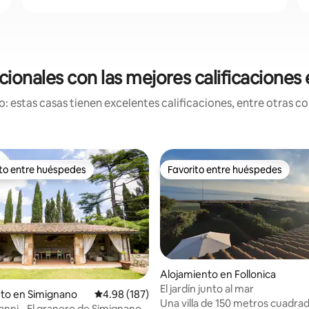
ionales con las mejores calificaciones 
 estas casas tienen excelentes calificaciones, entre otras cos
ito entre huéspedes
Favorito entre huéspedes
 entre huéspedes preferido
Favorito entre huéspedes
Alojamiento en Follonica
El jardín junto al mar
to en Simignano
Calificación promedio: 4.98 de 5, 187 reseñas
4.98 (187)
4.95 de 5, 153 reseñas
Una villa de 150 metros cuadrad
ianni - El granero de Simignano