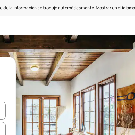
e de la información se tradujo automáticamente. 
Mostrar en el idioma
n las teclas de flecha hacia arriba y hacia abajo o explora con el tact