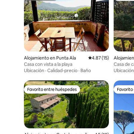
Alojamiento en Punta Ala
Calificación promedio:
4.87 (15)
Alojamien
ella Pesca
Casa con vista a la playa
Casa de ca
Ubicación
·
Calidad-precio
·
Baño
Ubicación
Favorito entre huéspedes
Favorito
Favorito entre huéspedes
Favorito