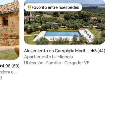
Favorito entre huéspedes
rido
Favorito entre huéspedes preferido
Alojamiento en Campiglia Maritti
Calificación promed
5 (44)
ma
Apartamento La Mignola
Ubicación
·
Familiar
·
Cargador VE
Calificación promedio: 4.98 de 5, 60 reseñas
4.98 (60)
edora e
d