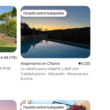
Favorito entre huéspedes
rido
Favorito entre huéspedes
alificación promedio: 4.98 de 5, 119 reseñas
4.98 (119)
Alojamiento en Chianni
Calificación promed
5 (20)
a larga
La cabaña para relajarte y disfrutar
Calidad-precio
·
Ubicación
·
Moverse por
la zona
Favorito entre huéspedes
rido
Favorito entre huéspedes