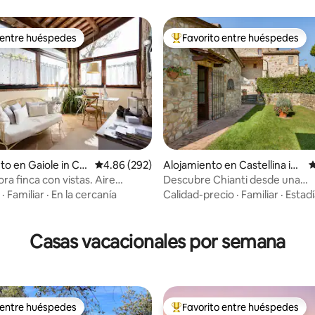
 entre huéspedes
Favorito entre huéspedes
 entre huéspedes
Favorito entre huéspedes prefe
 4.98 de 5, 60 reseñas
to en Gaiole in Chi
Calificación promedio: 4.86 de 5, 292 reseñas
4.86 (292)
Alojamiento en Castellina in
C
Chianti
ra finca con vistas. Aire
Descubre Chianti desde una
nado en las habitaciones
encantadora casa de piedra
·
Familiar
·
En la cercanía
Calidad-precio
·
Familiar
·
Estadí
Casas vacacionales por semana
 entre huéspedes
Favorito entre huéspedes
 entre huéspedes
Favorito entre huéspedes prefe