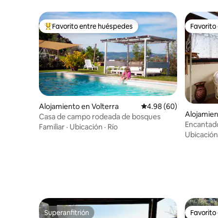
Favorito entre huéspedes
Favorito
Favorito entre huéspedes preferido
Favorito
Alojamiento en Volterra
Calificación promedio:
4.98 (60)
Alojamien
Casa de campo rodeada de bosques
anti
Encantado
Familiar
·
Ubicación
·
Río
acondicio
Ubicación
Superanfitrión
Favorito
Superanfitrión
Favorito