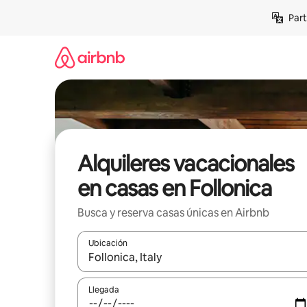
Omite
Part
el
contenido
Alquileres vacacionales
en casas en Follonica
Busca y reserva casas únicas en Airbnb
Ubicación
Cuando los resultados estén disponibles, navega co
Llegada