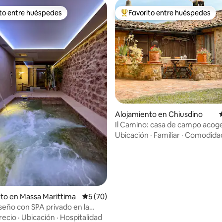
ito entre huéspedes
Favorito entre huéspedes
 entre huéspedes preferido
Favorito entre huéspedes prefe
Alojamiento en Chiusdino
Il Camino: casa de campo acog
inspirada en el arte
Ubicación
·
Familiar
·
Comodida
4.93 de 5, 139 reseñas
to en Massa Marittima
Calificación promedio: 5 de 5, 70 reseñas
5 (70)
iseño con SPA privado en la
recio
·
Ubicación
·
Hospitalidad