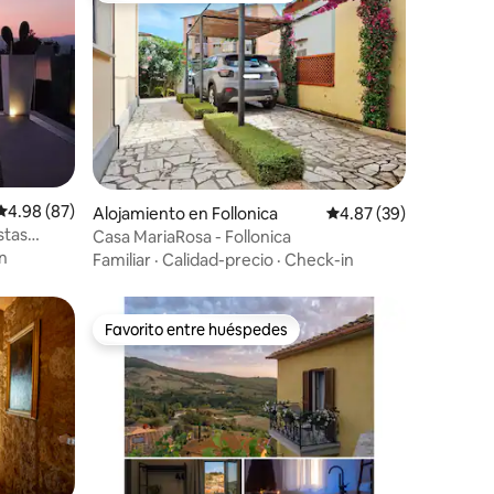
Calificación promedio: 4.98 de 5, 87 reseñas
4.98 (87)
Alojamiento en Follonica
Calificación promedio:
4.87 (39)
stas
Casa MariaRosa - Follonica
n
Familiar
·
Calidad-precio
·
Check-in
Favorito entre huéspedes
rido
Favorito entre huéspedes