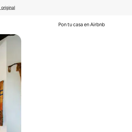
 original
Pon tu casa en Airbnb
o o desliza el dedo.