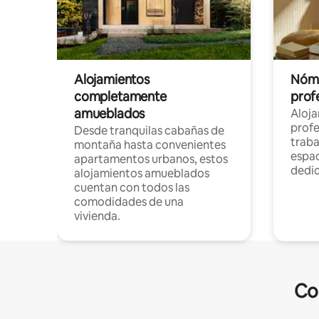
Alojamientos
Nóma
completamente
profe
amueblados
Aloj
profe
Desde tranquilas cabañas de
traba
montaña hasta convenientes
espac
apartamentos urbanos, estos
dedi
alojamientos amueblados
cuentan con todos las
comodidades de una
vivienda.
Co