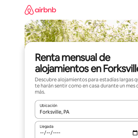
Omite
el
contenido
Renta mensual de
alojamientos en Forksvill
Descubre alojamientos para estadías largas 
te harán sentir como en casa durante un mes 
más.
Ubicación
Cuando los resultados estén disponibles, navega co
Llegada