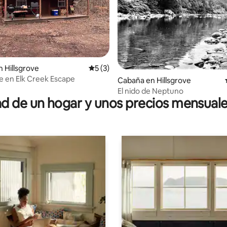
 Hillsgrove
Calificación promedio: 5 de 5, 3 reseñas
5 (3)
e en Elk Creek Escape
 4.94 de 5, 98 reseñas
Cabaña en Hillsgrove
El nido de Neptuno
 de un hogar y unos precios mensuale