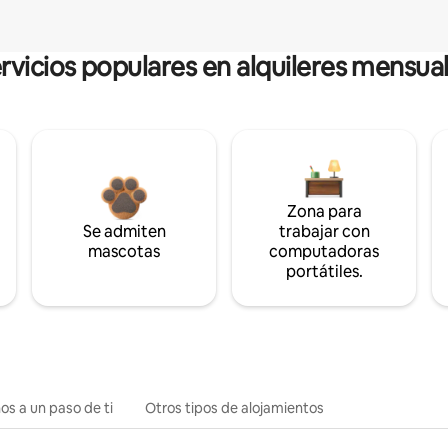
rvicios populares en alquileres mensua
Zona para
Se admiten
trabajar con
mascotas
computadoras
portátiles.
os a un paso de ti
Otros tipos de alojamientos