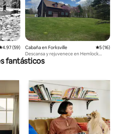
Calificación promedio: 4.97 de 5, 59 reseñas
4.97 (59)
Cabaña en Forksville
Calificación prome
5 (16)
Descansa y rejuvenece en Hemlock
s fantásticos
Hideaway