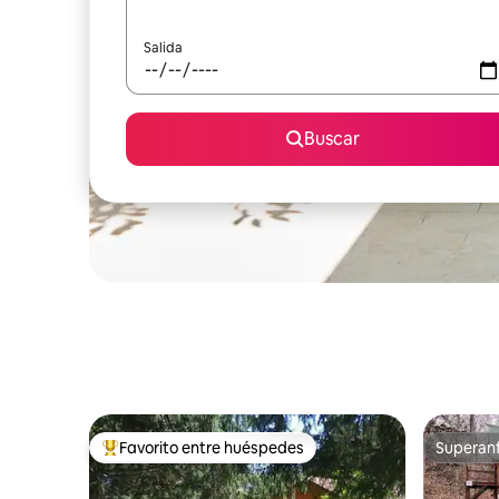
Salida
Buscar
Favorito entre huéspedes
Superanf
Favorito entre huéspedes preferido
Superanf