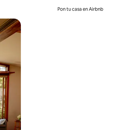
Pon tu casa en Airbnb
o o desliza el dedo.