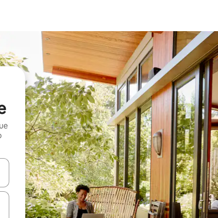
e
que
o
n las teclas de flecha hacia arriba y hacia abajo o explora con el tact