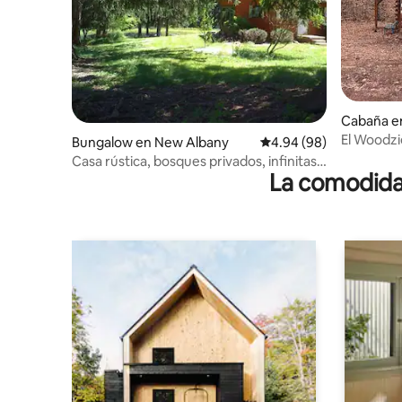
Cabaña en
El Woodzi
Bungalow en New Albany
Calificación promedio:
4.94 (98)
Casa rústica, bosques privados, infinitas
La comodidad
montañas, Pensilvania