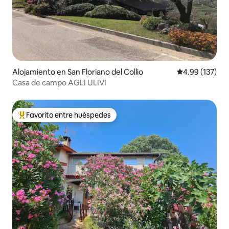
Alojamiento en San Floriano del Collio
Calificación p
4.99 (137)
Casa de campo AGLI ULIVI
Favorito entre huéspedes
Favorito entre huéspedes preferido