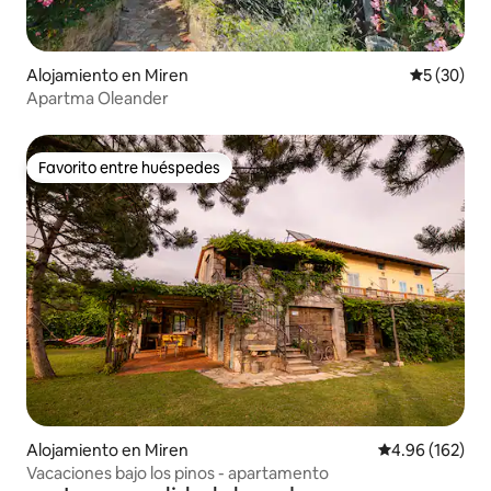
Alojamiento en Miren
Calificaci
5 (30)
Apartma Oleander
Favorito entre huéspedes
Favorito entre huéspedes
Alojamiento en Miren
Calificación pr
4.96 (162)
Vacaciones bajo los pinos - apartamento