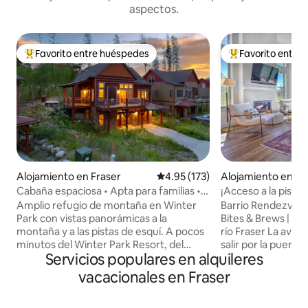
aspectos.
Favorito entre huéspedes
Favorito entre
Favorito entre huéspedes preferido
Favorito entre hu
Alojamiento en Fraser
Calificación promedio: 4.95 de 5
4.95 (173)
Alojamiento en Wi
Cabaña espaciosa • Apta para familias •
¡Acceso a la piscin
Jacuzzi • Vistas
Cabaña de lujo con
Amplio refugio de montaña en Winter
Barrio Rendezvous 
cerca de sendero
Park con vistas panorámicas a la
Bites & Brews | A p
montaña y a las pistas de esquí. A pocos
río Fraser La aventura comienza justo al
minutos del Winter Park Resort, del
salir por la puerta
Servicios populares en alquileres
centro de la ciudad y de Fraser, a 30
vacacional en Wint
minutos de los lagos y a menos de 1 hora
senderos alpinos y 
vacacionales en Fraser
del Parque Nacional de las Montañas
escenario para una
Rocosas. Relájate en el jacuzzi privado,
Pasee y recorra en