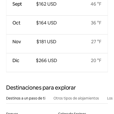
Sept
$162 USD
46 °F
Oct
$164 USD
36 °F
Nov
$181 USD
27 °F
Dic
$266 USD
20 °F
Destinaciones para explorar
Destinos a un paso de ti
Otros tipos de alojamientos
Los 