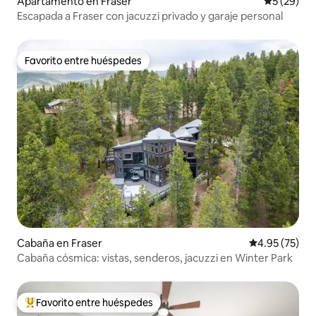
Apartamento en Fraser
Calificaci
5 (29)
Escapada a Fraser con jacuzzi privado y garaje personal
Favorito entre huéspedes
Favorito entre huéspedes
Cabaña en Fraser
Calificación 
4.95 (75)
Cabaña cósmica: vistas, senderos, jacuzzi en Winter Park
Favorito entre huéspedes
Favorito entre huéspedes preferido