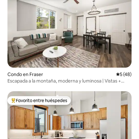
Condo en Fraser
Calificaci
5 (48)
Escapada a la montaña, moderna y luminosa | Vistas +
garaje
Favorito entre huéspedes
Favorito entre huéspedes preferido