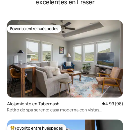
excelentes en Fraser
Favorito entre huéspedes
Favorito entre huéspedes
Alojamiento en Tabernash
Calificación p
4.93 (98)
Retiro de spa sereno: casa moderna con vistas
impresionantes
Favorito entre huéspedes