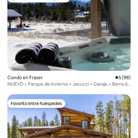
Favorito entre huéspedes preferido
Condo en Fraser
Calificaci
5 (98)
NUEVO + Parque de invierno + Jacuzzi + Garaje + Barra de
café
Favorito entre huéspedes
Favorito entre huéspedes