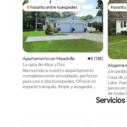
Favorito entre huéspedes
Favorito
Favorito entre huéspedes preferido
Favorito
Apartamento en Meadville
Calificación promedi
5 (138)
La casa de Alice y Doc
Alojamien
Bienvenido a nuestro departamento
¡Un pedaci
completamente amueblado, perfecto
Pensilvani
Casa de c
para uno o dos huéspedes. Ofrece un
Lake. Puedes esperar un arroyo lleno de
espacio tranquilo, limpio y acogedor.
peces en 
Ofrecemos una cómoda cama tamaño
de todas l
king. El baño está equipado para
Servicios
Electrodo
personas con discapacidad, con barras
cocina, d
de sujeción y una ducha espaciosa. La
dormitorio
entrada privada para huéspedes tiene
y dos ca
escalones, pero tenemos una entrada
un futón. Lavadora y secadora
con rampa si hay problemas de
disponibles en