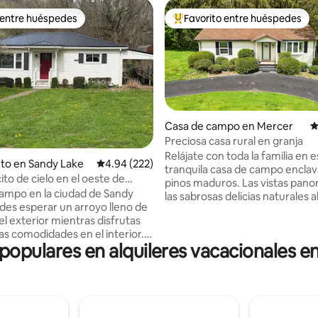
 entre huéspedes
Favorito entre huéspedes
 entre huéspedes
Favorito entre huéspedes prefe
Casa de campo en Mercer
C
Preciosa casa rural en granja
o: 5 de 5, 138 reseñas
Relájate con toda la familia en e
to en Sandy Lake
Calificación promedio: 4.94 de 5, 222 reseñas
4.94 (222)
tranquila casa de campo encla
to de cielo en el oeste de
pinos maduros. Las vistas panorámicas y
a!
ampo en la ciudad de Sandy
las sabrosas delicias naturales
en la casa de huéspedes de est
el exterior mientras disfrutas
de 6 acres. Disfruta de una noc
as comodidades en el interior.
la estufa de leña o contempla e
 populares en alquileres vacacionales e
mésticos mejorados en la
amanecer desde la terraza apt
os baños completos, dos
mascotas. Pregunta por los jue
s y sala de estar y sala familiar
césped o el acceso a la piscina y
mas de tamaño completo más
adjuntos en la residencia de los
propietarios al final del carril. Situada a
 la planta baja. Wifi de alta
pocos minutos de lagos de pes