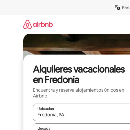
Omite
Part
el
contenido
Alquileres vacacionales
en Fredonia
Encuentra y reserva alojamientos únicos en
Airbnb
Ubicación
Cuando los resultados estén disponibles, navega co
Llegada