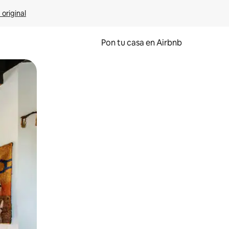
 original
Pon tu casa en Airbnb
o o desliza el dedo.