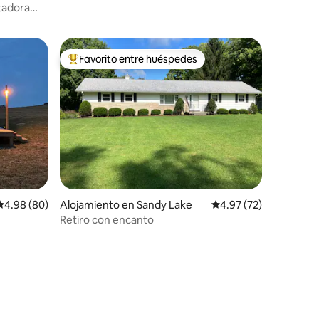
tadora
Favorito entre huéspedes
rido
Favorito entre huéspedes preferido
Calificación promedio: 4.98 de 5, 80 reseñas
4.98 (80)
Alojamiento en Sandy Lake
Calificación promedio:
4.97 (72)
Retiro con encanto