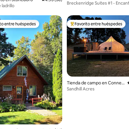
Breckenridge Suites #1 - Encan
 ladrillo
suite de 1 dormitorio
ito entre huéspedes
Favorito entre huéspedes
 entre huéspedes preferido
Favorito entre huéspedes prefe
 4.99 de 5, 81 reseñas
Tienda de campo en Connea
ut Lake
Sandhill Acres