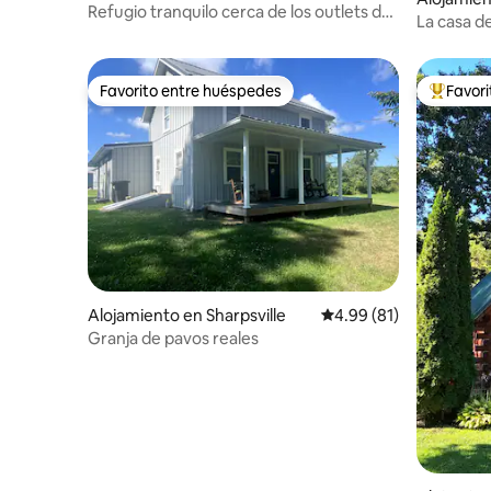
Refugio tranquilo cerca de los outlets de
La casa de
GCC y GC
Favorito entre huéspedes
Favor
Favorito entre huéspedes
Favorito
Alojamiento en Sharpsville
Calificación promedio:
4.99 (81)
Granja de pavos reales