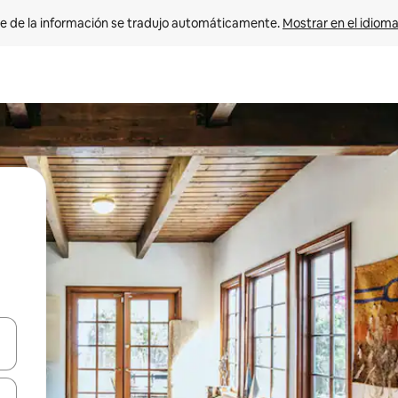
e de la información se tradujo automáticamente. 
Mostrar en el idioma
n las teclas de flecha hacia arriba y hacia abajo o explora con el tact