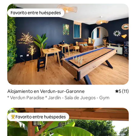
Favorito entre huéspedes
Favorito entre huéspedes
Alojamiento en Verdun-sur-Garonne
Calificaci
5 (11)
* Verdun Paradise * Jardín - Sala de Juegos - Gym
Favorito entre huéspedes
Favorito entre huéspedes preferido