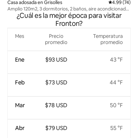
Casa adosada en Grisolles
Calificación p
4.99 (74)
Amplio 120m2, 3 dormitorios, 2 baños, aire acondicionado
¿Cuál es la mejor época para visitar
cerca de la estación de tren
Fronton?
Mes
Precio
Temperatura
promedio
promedio
Ene
$93 USD
43 °F
Feb
$73 USD
44 °F
Mar
$78 USD
50 °F
Abr
$79 USD
55 °F