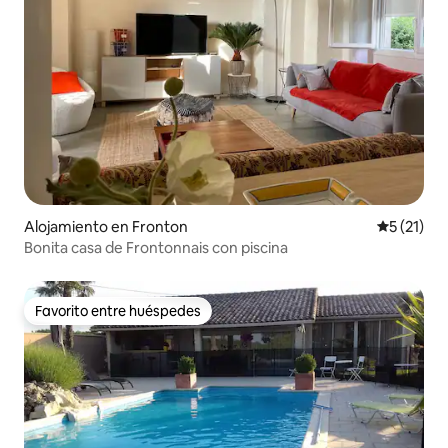
Alojamiento en Fronton
Calificaci
5 (21)
Bonita casa de Frontonnais con piscina
Favorito entre huéspedes
Favorito entre huéspedes