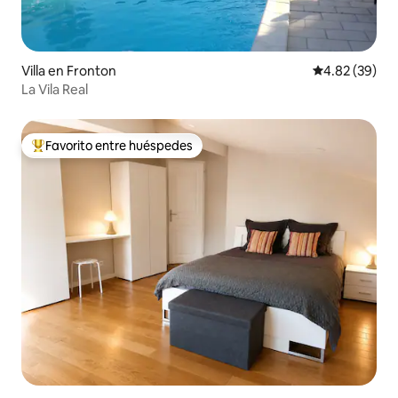
Villa en Fronton
Calificación p
4.82 (39)
La Vila Real
Favorito entre huéspedes
Favorito entre huéspedes preferido