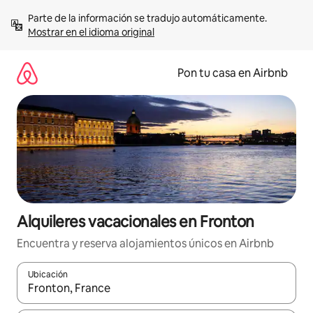
Omite
Parte de la información se tradujo automáticamente. 
el
Mostrar en el idioma original
contenido
Pon tu casa en Airbnb
Alquileres vacacionales en Fronton
Encuentra y reserva alojamientos únicos en Airbnb
Ubicación
Cuando los resultados estén disponibles, navega con las teclas d