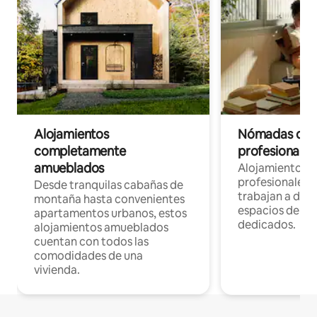
Alojamientos
Nómadas digit
completamente
profesionales 
amueblados
Alojamientos 
profesionales 
Desde tranquilas cabañas de
trabajan a dist
montaña hasta convenientes
espacios de tr
apartamentos urbanos, estos
dedicados.
alojamientos amueblados
cuentan con todos las
comodidades de una
vivienda.