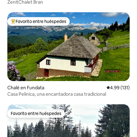
ZenitChalet Bran
Favorito entre huéspedes
Favorito entre huéspedes preferido
Chalé en Fundata
Calificación p
4.99 (131)
Casa Pelinica, una encantadora casa tradicional
Favorito entre huéspedes
Favorito entre huéspedes