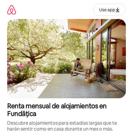
Omite
el
Use app
contenido
Renta mensual de alojamientos en
Fundățica
Descubre alojamientos para estadías largas que te
harán sentir como en casa durante un mes o más.