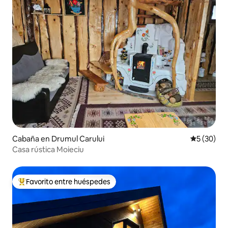
Cabaña en Drumul Carului
Calificaci
5 (30)
Casa rústica Moieciu
Favorito entre huéspedes
Favorito entre huéspedes preferido