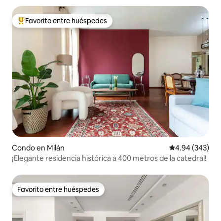
Favorito entre huéspedes
Favorito entre huéspedes preferido
Condo en Milán
Calificación pr
4.94 (343)
¡Elegante residencia histórica a 400 metros de la catedral!
Favorito entre huéspedes
Favorito entre huéspedes