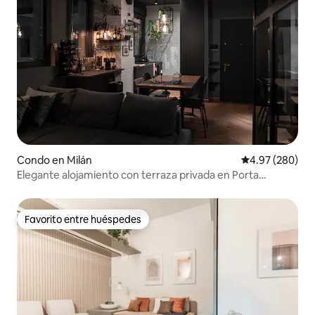
Condo en Milán
Calificación pr
4.97 (280)
Elegante alojamiento con terraza privada en Porta
Venezia
Favorito entre huéspedes
Favorito entre huéspedes