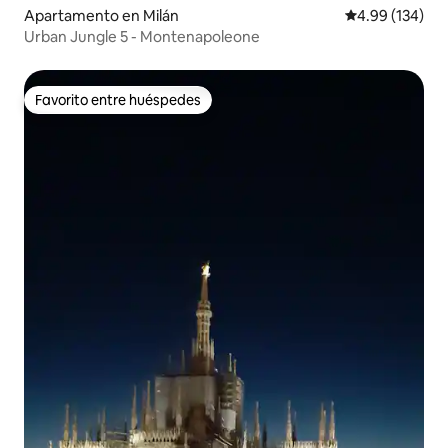
Apartamento en Milán
Calificación pr
4.99 (134)
Urban Jungle 5 - Montenapoleone
Favorito entre huéspedes
Favorito entre huéspedes