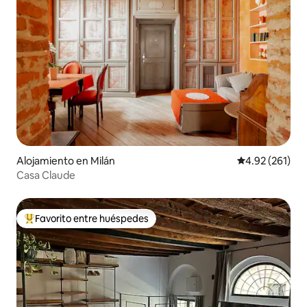
Alojamiento en Milán
Calificación p
4.92 (261)
Casa Claude
Favorito entre huéspedes
Favorito entre huéspedes preferido