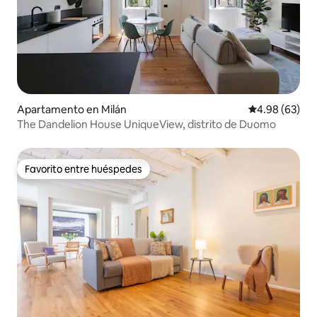
Apartamento en Milán
Calificación p
4.98 (63)
The Dandelion House UniqueView, distrito de Duomo
Favorito entre huéspedes
Favorito entre huéspedes