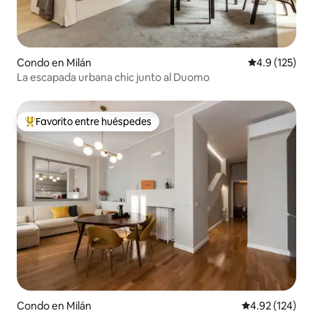
Condo en Milán
Calificación 
4.9 (125)
La escapada urbana chic junto al Duomo
Favorito entre huéspedes
Favorito entre huéspedes preferido
Condo en Milán
Calificación p
4.92 (124)