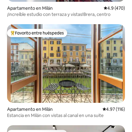
Apartamento en Milán
Calificación 
4.9 (470)
¡Increíble estudio con terraza y vistas!Brera, centro
Favorito entre huéspedes
Favorito entre huéspedes preferido
Apartamento en Milán
Calificación p
4.97 (116)
Estancia en Milán con vistas al canal en una suite