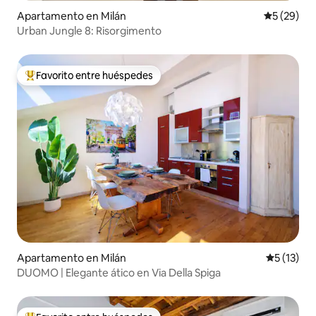
Apartamento en Milán
Calificaci
5 (29)
Urban Jungle 8: Risorgimento
Favorito entre huéspedes
Favorito entre huéspedes preferido
Apartamento en Milán
Calificaci
5 (13)
DUOMO | Elegante ático en Via Della Spiga