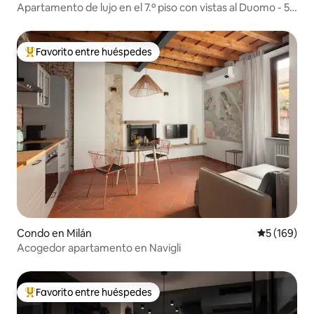
Apartamento de lujo en el 7.º piso con vistas al Duomo - 5
huéspedes
Favorito entre huéspedes
Favorito entre huéspedes preferido
Condo en Milán
Calificació
5 (169)
Acogedor apartamento en Navigli
Favorito entre huéspedes
Favorito entre huéspedes preferido