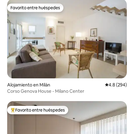
Favorito entre huéspedes
Favorito entre huéspedes
Alojamiento en Milán
Calificación p
4.8 (294)
Corso Genova House - Milano Center
Favorito entre huéspedes
Favorito entre huéspedes preferido