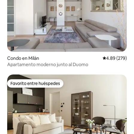
Condo en Milán
Calificación pr
4.89 (279)
Apartamento moderno junto al Duomo
Favorito entre huéspedes
Favorito entre huéspedes