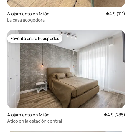
Alojamiento en Milán
Calificación 
4.9 (111)
La casa acogedora
Favorito entre huéspedes
Favorito entre huéspedes
Alojamiento en Milán
Calificación p
4.9 (285)
Ático en la estación central