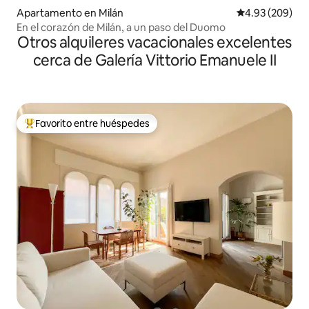
Apartamento en Milán
Calificación pr
4.93 (209)
En el corazón de Milán, a un paso del Duomo
Otros alquileres vacacionales excelentes
cerca de Galería Vittorio Emanuele II
Favorito entre huéspedes
Favorito entre huéspedes preferido