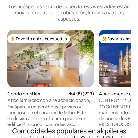
Los huéspedes están de acuerdo: estas estadías están
muy valoradas por su ubicación, limpieza y otros
aspectos.
Favorito entre huéspedes
Favorito entre
Favorito entre huéspedes preferido
Favorito entre hu
Condo en Milán
Calificación promedio: 4.99 de 5
4.99 (299)
Apartamento en M
Ático luminoso con aire acondicionado,
CENTRO***** DUO
céntrico y tranquilo
>REAL DESINFEC
Escápate a un penthouse privado y
TOTALMENTE RE
luminoso en el corazón de Milán. Este
manteniendo el est
exclusivo ático en el último piso de un
de uno de los EDI
edificio histórico, con todas las
PRESTIGIOSOS en 
Comodidades populares en alquileres
comodidades modernas, ofrece un
DUOMO a solo un
tranquilo refugio para dos en el corazón
a medida del MÁS