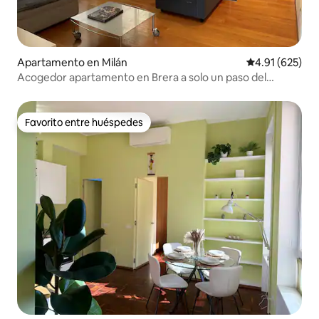
Apartamento en Milán
Calificación p
4.91 (625)
Acogedor apartamento en Brera a solo un paso del
Duomo
Favorito entre huéspedes
Favorito entre huéspedes