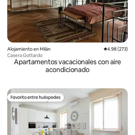
Alojamiento en Milán
Calificación pr
4.98 (273)
Casera Gottardo
Apartamentos vacacionales con aire
acondicionado
Favorito entre huéspedes
Favorito entre huéspedes