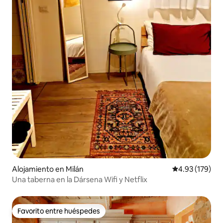
Alojamiento en Milán
Calificación p
4.93 (179)
Una taberna en la Dársena Wifi y Netflix
Favorito entre huéspedes
Favorito entre huéspedes