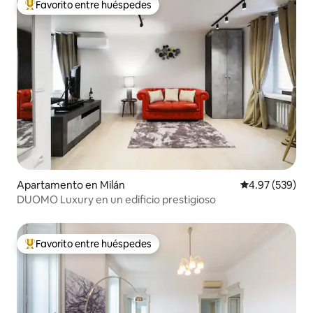
Favorito entre huéspedes
Favorito entre huéspedes preferido
Apartamento en Milán
Calificación pr
4.97 (539)
DUOMO Luxury en un edificio prestigioso
Favorito entre huéspedes
Favorito entre huéspedes preferido