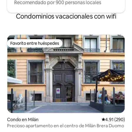
Recomendado por 900 personas locales
Condominios vacacionales con wifi
Favorito entre huéspedes
Favorito entre huéspedes
Condo en Milán
Calificación pr
4.91 (290)
Precioso apartamento en el centro de Milán Brera Duomo