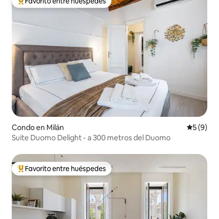
Favorito entre huéspedes
Favorito entre huéspedes preferido
Condo en Milán
Calificac
5 (9)
Suite Duomo Delight - a 300 metros del Duomo
Favorito entre huéspedes
Favorito entre huéspedes preferido