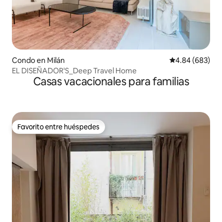
Condo en Milán
Calificación pr
4.84 (683)
EL DISEÑADOR'S_Deep Travel Home
Casas vacacionales para familias
Favorito entre huéspedes
Favorito entre huéspedes