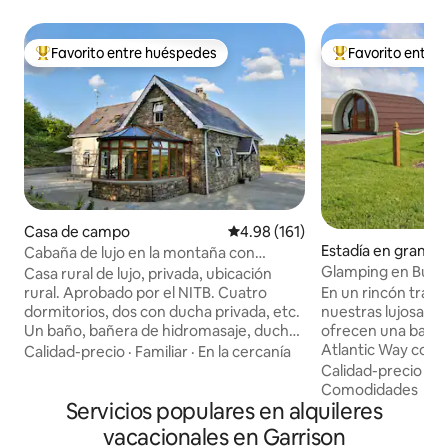
Favorito entre huéspedes
Favorito entre
Favorito entre huéspedes preferido
Favorito entre hu
Casa de campo
Calificación promedio: 4.98 de 5
4.98 (161)
Estadía en granja
Cabaña de lujo en la montaña con
an
Glamping en Bundo
jacuzzi, sauna, karts y wifi
Casa rural de lujo, privada, ubicación
En un rincón tranq
rural. Aprobado por el NITB. Cuatro
nuestras lujosas c
dormitorios, dos con ducha privada, etc.
ofrecen una base r
Un baño, bañera de hidromasaje, ducha,
Atlantic Way con 
dormitorio en la planta baja, cuarto de
Calidad-precio
·
Familiar
·
En la cercanía
de Tullan Strand. 
ducha, etc. Bañera de hidromasaje y
Calidad-precio
·
Ub
encuentra en una 
sauna de lujo, nevera de bebidas, para
Comodidades
Servicios populares en alquileres
para que los adult
uso exclusivo de los huéspedes. Go-
Donegal, Sligo y L
karts para niños, juguetes, libros, etc.
vacacionales en Garrison
disfrutar de paseos
Televisor inteligente de 64 pulgadas en