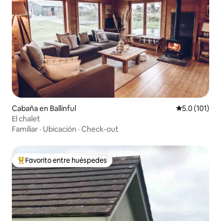
Cabaña en Ballinful
Calificación 
5.0 (101)
El chalet
Familiar
·
Ubicación
·
Check-out
Favorito entre huéspedes
Favorito entre huéspedes preferido