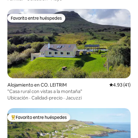
Favorito entre huéspedes
Favorito entre huéspedes
Alojamiento en CO. LEITRIM
Calificación 
4.93 (41)
"Casa rural con vistas a la montaña"
Ubicación
·
Calidad-precio
·
Jacuzzi
Favorito entre huéspedes
Favorito entre huéspedes preferido