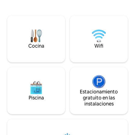
caballo por la zo
el salón. A 10 minutos en coche de
empaparte del pais
Belleek. Céntrico para Enniskillen,
Estamos ubicados c
Donegal, Bundoran. Oferta especial:
Stand, conocido 
alquiler semanal. Se admiten perros bajo
perfectas playas de surf. 
petición. Medidor eléctrico adicional.
granja de caballos
Limpiadores profesionales empleados.
y perros/gatos en e
Cocina
Wifi
Estacionamiento
Piscina
gratuito en las
instalaciones