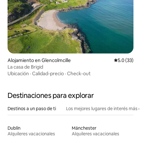
Alojamiento en Glencolmcille
Calificación
5.0 (33)
La casa de Brigid
Ubicación
·
Calidad-precio
·
Check-out
Destinaciones para explorar
Destinos a un paso de ti
Los mejores lugares de interés más 
Dublín
Mánchester
Alquileres vacacionales
Alquileres vacacionales