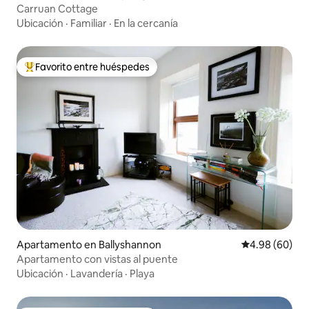
Carruan Cottage
Ubicación
·
Familiar
·
En la cercanía
Favorito entre huéspedes
Favorito entre huéspedes preferido
Apartamento en Ballyshannon
Calificación p
4.98 (60)
Apartamento con vistas al puente
Ubicación
·
Lavandería
·
Playa