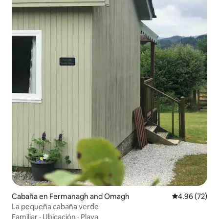
Cabaña en Fermanagh and Omagh
Calificación p
4.96 (72)
La pequeña cabaña verde
Familiar
·
Ubicación
·
Playa