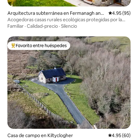
Arquitectura subterránea en Fermanagh and
Calificación p
4.95 (95)
Omagh
Acogedoras casas rurales ecológicas protegidas por la
tierra
Familiar
·
Calidad-precio
·
Silencio
Favorito entre huéspedes
Favorito entre huéspedes preferido
Casa de campo en Kiltyclogher
Calificación p
4.95 (60)