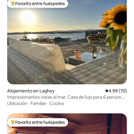
Favorito entre huéspedes
Favorito entre huéspedes preferido
Alojamiento en Laghey
Calificación p
4.99 (70)
Impresionantes vistas al mar. Casa de lujo para 6 personas
cerca de la playa
Ubicación
·
Familiar
·
Cocina
Favorito entre huéspedes
Favorito entre huéspedes preferido