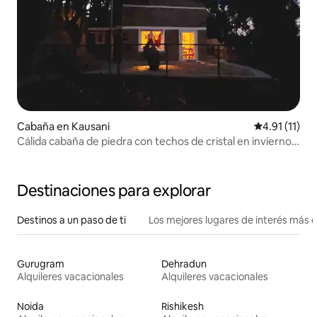
Cabaña en Kausani
Calificación 
4.91 (11)
Cálida cabaña de piedra con techos de cristal en invierno
@kausani
Destinaciones para explorar
Destinos a un paso de ti
Los mejores lugares de interés más 
Gurugram
Dehradun
Alquileres vacacionales
Alquileres vacacionales
Noida
Rishikesh