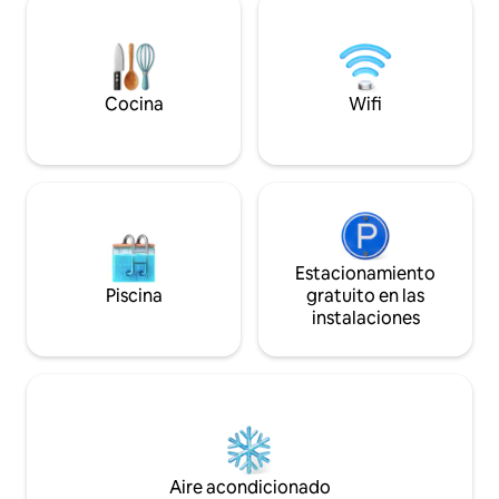
historias junto al
habitaciones, los techos de madera, una
descansa en silenci
luminosa sala de estar y una cocina
bajar el ritmo y co
totalmente equipada. Tranquila pero
naturaleza. De octubre a junio es el
cerca de la ciudad de Mukteshwar,
momento perfecto 
templos, cafés y paseos por la
Cocina
Wifi
experimentar las 
naturaleza ideales para familias, parejas,
momento más mág
grupos y viajeros lentos.
Estacionamiento
Piscina
gratuito en las
instalaciones
Aire acondicionado