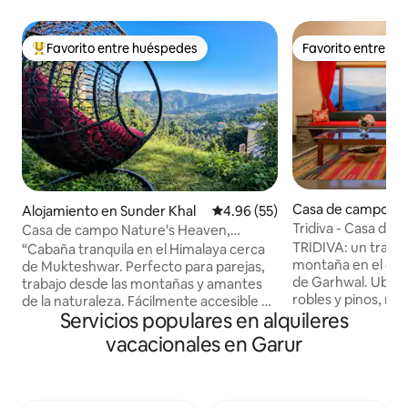
Favorito entre huéspedes
Favorito entre h
Favorito entre huéspedes preferido
Favorito entre h
Casa de campo en 
Alojamiento en Sunder Khal
Calificación promedio: 4.96 de 
4.96 (55)
ee Sample Stat
Tridiva - Casa de 
Casa de campo Nature's Heaven,
Himalaya
TRIDIVA: un tranqu
Mukteshwar
“Cabaña tranquila en el Himalaya cerca
montaña en el cor
de Mukteshwar. Perfecto para parejas,
de Garhwal. Ubica
trabajo desde las montañas y amantes
robles y pinos, nu
de la naturaleza. Fácilmente accesible en
panorámicas a las
Servicios populares en alquileres
automóvil privado con estacionamiento
tranquilos y los pla
para hasta 3 vehículos. Ubicado a solo
vacacionales en Garur
vida en las colinas. Pasea por el bosque 
200 metros del mercado local para
por un pueblo rem
comestibles y productos básicos diarios.
planifica excursio
Disfruta de los alrededores del bosque,
caminatas de vari
las vistas a la montaña, las acogedoras