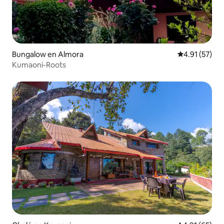
Bungalow en Almora
Calificación 
4.91 (57)
Kumaoni-Roots