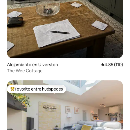
Alojamiento en Ulverston
Calificación p
4.85 (110)
The Wee Cottage
Favorito entre huéspedes
Favorito entre huéspedes preferido