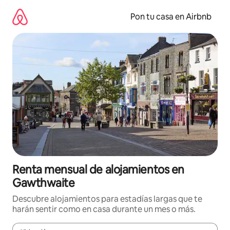
Omite
el
Pon tu casa en Airbnb
contenido
Renta mensual de alojamientos en
Gawthwaite
Descubre alojamientos para estadías largas que te
harán sentir como en casa durante un mes o más.