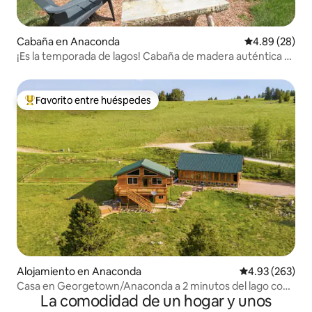
Cabaña en Anaconda
Calificación p
4.89 (28)
¡Es la temporada de lagos! Cabaña de madera auténtica -
Se admiten mascotas
Favorito entre huéspedes
Favorito entre huéspedes preferido
Alojamiento en Anaconda
Calificación pr
4.93 (263)
Casa en Georgetown/Anaconda a 2 minutos del lago con
La comodidad de un hogar y unos
vistas