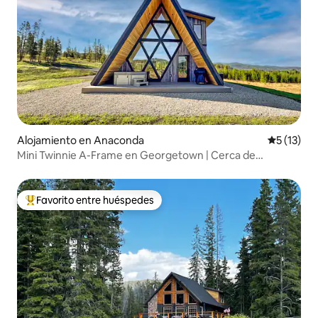
Alojamiento en Anaconda
Calificaci
5 (13)
Mini Twinnie A-Frame en Georgetown | Cerca de
Discovery Ski
Favorito entre huéspedes
Favorito entre huéspedes preferido