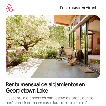
Omite
el
Pon tu casa en Airbnb
contenido
Renta mensual de alojamientos en
Georgetown Lake
Descubre alojamientos para estadías largas que te
harán sentir como en casa durante un mes o más.