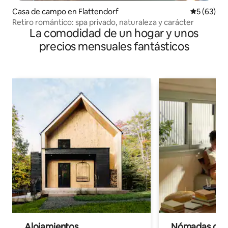
Casa de campo en Flattendorf
Calificaci
5 (63)
Retiro romántico: spa privado, naturaleza y carácter
La comodidad de un hogar y unos
precios mensuales fantásticos
Alojamientos
Nómadas digit