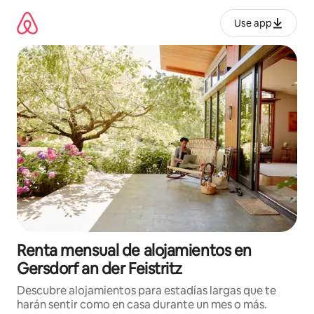
Omite
el
Use app
contenido
Renta mensual de alojamientos en
Gersdorf an der Feistritz
Descubre alojamientos para estadías largas que te
harán sentir como en casa durante un mes o más.