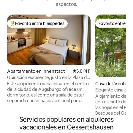
aspectos.
Favorito entre huéspedes
Favorito entre h
Favorito entre huéspedes preferido
Favorito entre h
Apartamento en Innenstadt
Calificación promedio: 5.0 de 
5.0 (41)
Ubicación excelente, justo en la Plaza del
Ayuntamiento • Wi-Fi de alta velocidad
Este alojamiento vacacional en el centro
Casa del árbol en 
de la ciudad de Augsburgo ofrece un
Elegante casa del 
dormitorio, así como una sala de estar
Alojamiento de en
separada con espacio adicional para
con el canto de los
dormir y una estación de trabajo. Flexible
las hojas en el Par
para parejas, familias con un hijo o dos
Bosques del Oest
adultos que prefieran habitaciones
Servicios populares en alquileres
un máximo de 2 adu
separadas. Ubicación privilegiada justo
niños. En nuestra casa del árbol de alta
vacacionales en Gessertshausen
en Rathausplatz: el centro histórico de
calidad y elegant