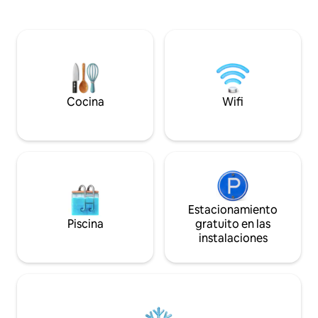
Augsburgo comienza en la puerta de su
con mucha atención
habitación. Cafés, restaurantes, música
encontrará un lug
callejera y las atracciones más famosas
descanso y la relajación. Des
de la ciudad están a solo unos pasos. Una
alta se puede obser
escapada a la ciudad como debe ser.
y los animales del bo
experiencia especi
propias cabras lec
Cocina
Wifi
Estacionamiento
Piscina
gratuito en las
instalaciones