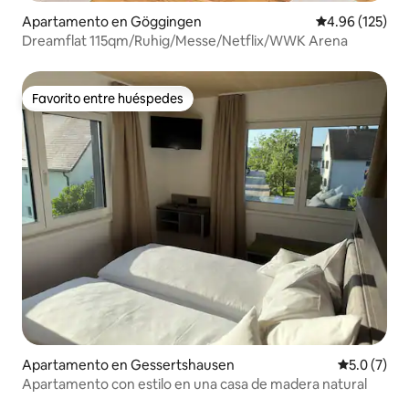
Apartamento en Göggingen
Calificación p
4.96 (125)
Dreamflat 115qm/Ruhig/Messe/Netflix/WWK Arena
Favorito entre huéspedes
Favorito entre huéspedes
Apartamento en Gessertshausen
Calificació
5.0 (7)
Apartamento con estilo en una casa de madera natural