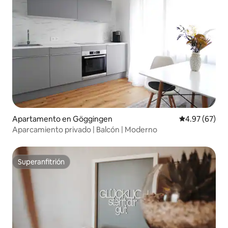
Apartamento en Göggingen
Calificación p
4.97 (67)
Aparcamiento privado | Balcón | Moderno
Superanfitrión
Superanfitrión