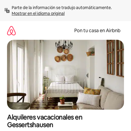
Omite
Parte de la información se tradujo automáticamente. 
el
Mostrar en el idioma original
contenido
Pon tu casa en Airbnb
Alquileres vacacionales en
Gessertshausen