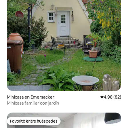
Minicasa en Emersacker
Calificación p
4.98 (82)
Minicasa familiar con jardín
Favorito entre huéspedes
Favorito entre huéspedes