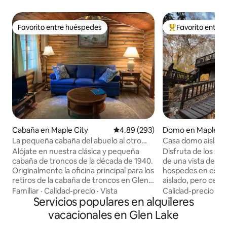
Favorito entre huéspedes
Favorito entre
Favorito entre huéspedes
Favorito entre hu
Cabaña en Maple City
Calificación promedio: 4.89 de 5
4.89 (293)
Domo en Maple Ci
La pequeña cabaña del abuelo al otro
Casa domo aislada 
lado de Big Glen
Sauna
Alójate en nuestra clásica y pequeña
Disfruta de los son
cabaña de troncos de la década de 1940.
de una vista de G
Originalmente la oficina principal para los
hospedes en esta 
retiros de la cabaña de troncos en Glen
aislado, pero cerc
Lake, más recientemente esta fue la
Crystal River, se
Familiar
·
Calidad-precio
·
Vista
Calidad-precio
·
Fa
«pequeña cabaña del abuelo»,
Servicios populares en alquileres
Palmer Woods, Gle
proporcionando décadas de recuerdos
en Sleeping Bear Sand 
vacacionales en Glen Lake
familiares. Situada frente al Old Settler's
está encaramada e