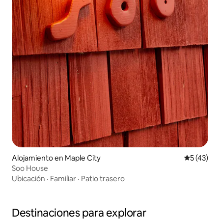
Alojamiento en Maple City
Calificaci
5 (43)
Soo House
Ubicación
·
Familiar
·
Patio trasero
Destinaciones para explorar