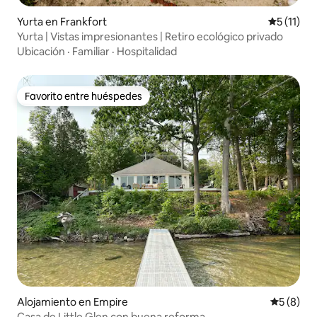
Yurta en Frankfort
Calificaci
5 (11)
Yurta | Vistas impresionantes | Retiro ecológico privado
Ubicación
·
Familiar
·
Hospitalidad
Favorito entre huéspedes
Favorito entre huéspedes
Alojamiento en Empire
Calificac
5 (8)
Casa de Little Glen con buena reforma