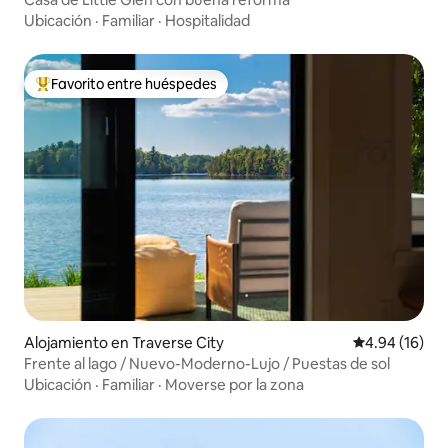
Ubicación
·
Familiar
·
Hospitalidad
Favorito entre huéspedes
Favorito entre huéspedes preferido
Alojamiento en Traverse City
Calificación 
4.94 (16)
Frente al lago / Nuevo-Moderno-Lujo / Puestas de sol
Ubicación
·
Familiar
·
Moverse por la zona