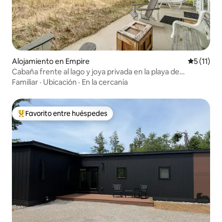
Alojamiento en Empire
Calificaci
5 (11)
Cabaña frente al lago y joya privada en la playa de
Michigan
Familiar
·
Ubicación
·
En la cercanía
Favorito entre huéspedes
Favorito entre huéspedes preferido