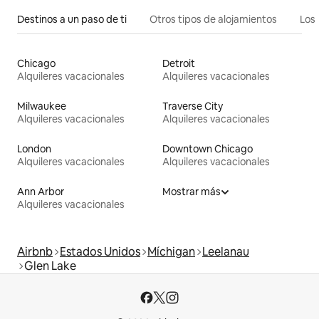
Destinos a un paso de ti
Otros tipos de alojamientos
Los 
Chicago
Detroit
Alquileres vacacionales
Alquileres vacacionales
Milwaukee
Traverse City
Alquileres vacacionales
Alquileres vacacionales
London
Downtown Chicago
Alquileres vacacionales
Alquileres vacacionales
Ann Arbor
Mostrar más
Alquileres vacacionales
Airbnb
Estados Unidos
Míchigan
Leelanau
Glen Lake