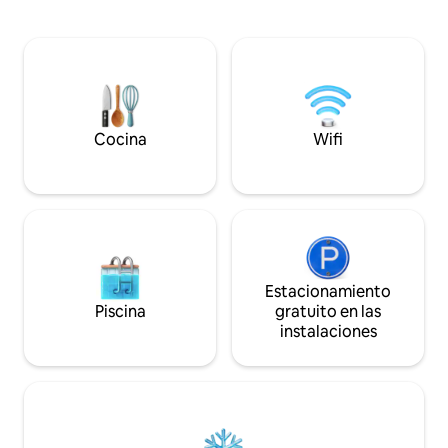
Park, está situada en un hermoso
terraza envolvente
entorno boscoso, con los beneficios del
vistas y una fogata
acceso al muelle del parque y vistas al
con vistas al lago 
atardecer. Situado a poca distancia en
vistas desde el int
coche de Glen Arbor, The Dunes y todo
leña. A 5 minutos en coche se puede
lo que ofrece Leelanau. Ven a ver el
llegar a un acceso 
norte tal y como fue originalmente
Glen o el lago Mic
concebido.
Cocina
Wifi
Estacionamiento
Piscina
gratuito en las
instalaciones