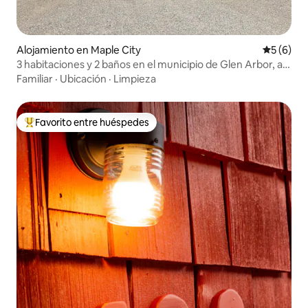
Alojamiento en Maple City
Calificac
5 (6)
3 habitaciones y 2 baños en el municipio de Glen Arbor, a
poca distancia a pie de Glen Lake
Familiar
·
Ubicación
·
Limpieza
Favorito entre huéspedes
Favorito entre huéspedes preferido