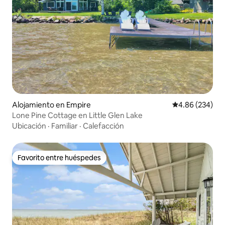
Alojamiento en Empire
Calificación pr
4.86 (234)
Lone Pine Cottage en Little Glen Lake
Ubicación
·
Familiar
·
Calefacción
Favorito entre huéspedes
Favorito entre huéspedes