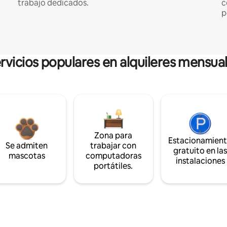
trabajo dedicados.
c
p
rvicios populares en alquileres mensua
Zona para
Estacionamien
Se admiten
trabajar con
gratuito en la
mascotas
computadoras
instalaciones
portátiles.