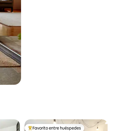
Favorito entre huéspedes
Favorito entre huéspedes preferido