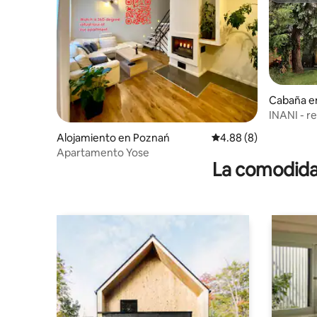
Cabaña e
INANI - re
Alojamiento en Poznań
Calificación promedio
4.88 (8)
Apartamento Yose
La comodidad