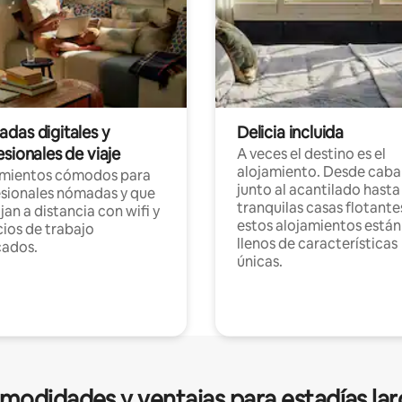
das digitales y
Delicia incluida
sionales de viaje
A veces el destino es el
alojamiento. Desde caba
amientos cómodos para
junto al acantilado hasta
sionales nómadas y que
tranquilas casas flotante
jan a distancia con wifi y
estos alojamientos están
ios de trabajo
llenos de características
cados.
únicas.
modidades y ventajas para estadías lar