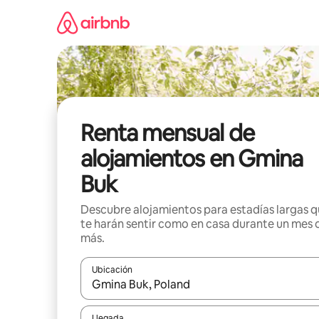
Omite
el
contenido
Renta mensual de
alojamientos en Gmina
Buk
Descubre alojamientos para estadías largas 
te harán sentir como en casa durante un mes 
más.
Ubicación
Cuando los resultados estén disponibles, navega co
Llegada