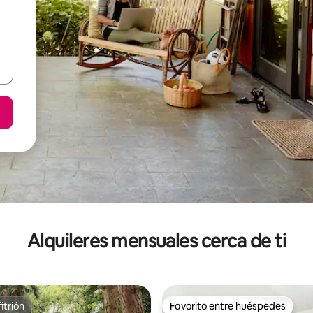
Alquileres mensuales cerca de ti
itrión
Favorito entre huéspedes
itrión
Favorito entre huéspedes