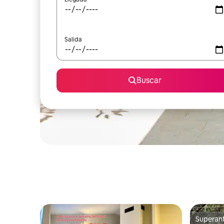
Salida
Buscar
Superanf
Superanf