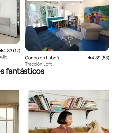
Calificación promedio: 4.83 de 5, 12 reseñas
4.83 (12)
udio
Condo en Luboń
Calificación promedio:
4.89 (53)
Tracción Loft
s fantásticos