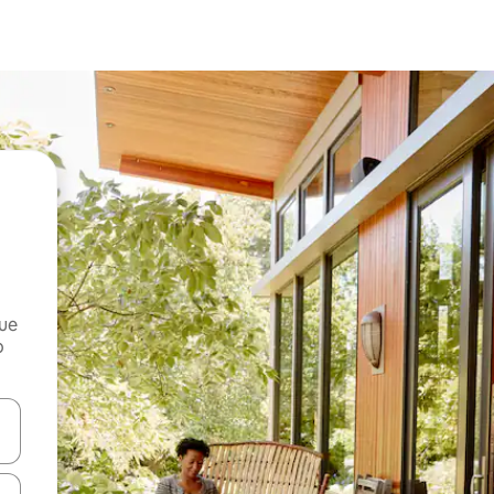
que
o
n las teclas de flecha hacia arriba y hacia abajo o explora con el tact