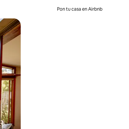
Pon tu casa en Airbnb
o o desliza el dedo.