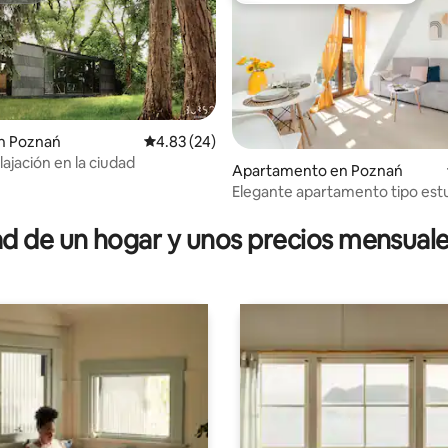
n Poznań
Calificación promedio: 4.83 de 5, 24 reseñas
4.83 (24)
lajación en la ciudad
Apartamento en Poznań
Elegante apartamento tipo est
: 4.88 de 5, 8 reseñas
 de un hogar y unos precios mensuale