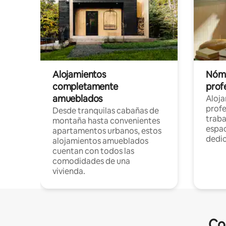
Alojamientos
Nóma
completamente
profe
amueblados
Aloj
profe
Desde tranquilas cabañas de
traba
montaña hasta convenientes
espac
apartamentos urbanos, estos
dedi
alojamientos amueblados
cuentan con todos las
comodidades de una
vivienda.
Co