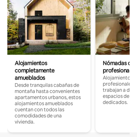
Alojamientos
Nómadas digit
completamente
profesionales 
amueblados
Alojamientos 
profesionales 
Desde tranquilas cabañas de
trabajan a dist
montaña hasta convenientes
espacios de tr
apartamentos urbanos, estos
dedicados.
alojamientos amueblados
cuentan con todos las
comodidades de una
vivienda.