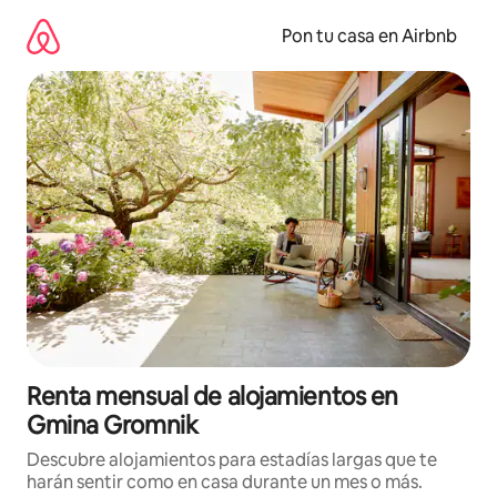
Omite
el
Pon tu casa en Airbnb
contenido
Renta mensual de alojamientos en
Gmina Gromnik
Descubre alojamientos para estadías largas que te
harán sentir como en casa durante un mes o más.