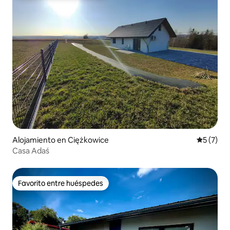
Alojamiento en Ciężkowice
Calificac
5 (7)
Casa Adaś
Favorito entre huéspedes
Favorito entre huéspedes