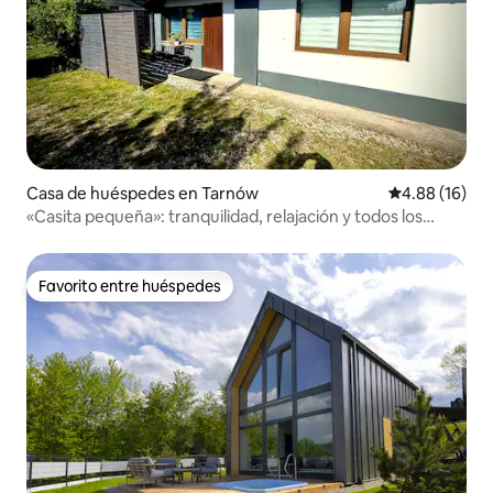
Casa de huéspedes en Tarnów
Calificación 
4.88 (16)
«Casita pequeña»: tranquilidad, relajación y todos los
servicios
Favorito entre huéspedes
Favorito entre huéspedes