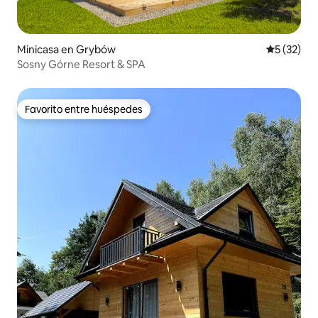
Minicasa en Grybów
Calificaci
5 (32)
Sosny Górne Resort & SPA
Favorito entre huéspedes
Favorito entre huéspedes