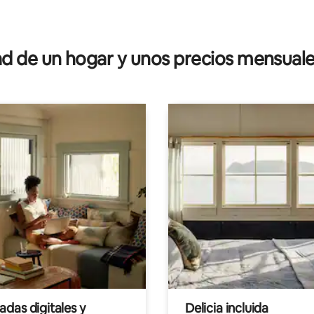
 4.85 de 5, 20 reseñas
 de un hogar y unos precios mensuale
das digitales y
Delicia incluida