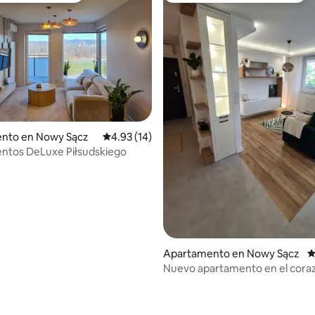
nto en Nowy Sącz
Calificación promedio: 4.93 de 5, 14 reseñas
4.93 (14)
ntos DeLuxe Piłsudskiego
Apartamento en Nowy Sącz
C
Nuevo apartamento en el cora
Nowy Sącz