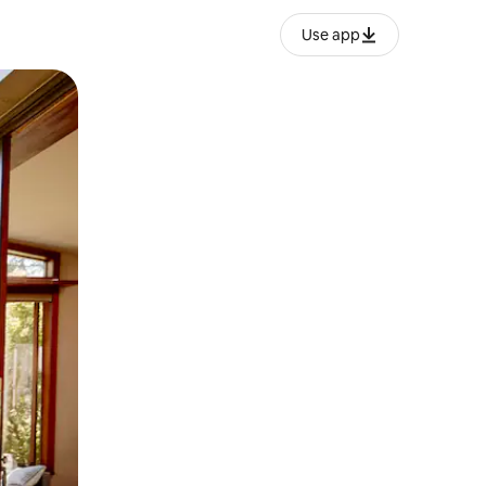
Use app
o o desliza el dedo.