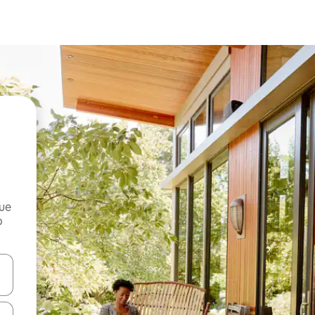
que
o
n las teclas de flecha hacia arriba y hacia abajo o explora con el tact