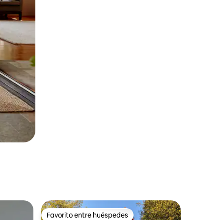
Favorito entre huéspedes
rido
Favorito entre huéspedes