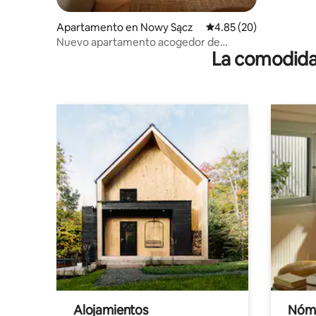
Apartamento en Nowy Sącz
Calificación promedio:
4.85 (20)
Nuevo apartamento acogedor de
La comodidad
Kunegundy
Alojamientos
Nóma