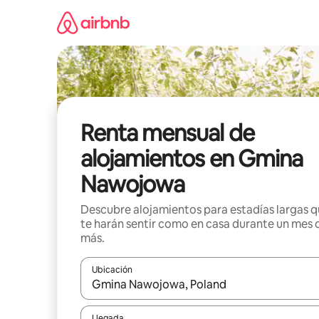
Omite
el
contenido
Renta mensual de
alojamientos en Gmina
Nawojowa
Descubre alojamientos para estadías largas 
te harán sentir como en casa durante un mes 
más.
Ubicación
Cuando los resultados estén disponibles, navega co
Llegada