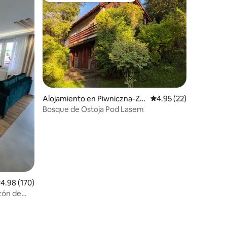
Alojamiento en Piwniczna-Zd
Calificación promedio:
4.95 (22)
rój
Bosque de Ostoja Pod Lasem
alificación promedio: 4.98 de 5, 170 reseñas
4.98 (170)
zón de