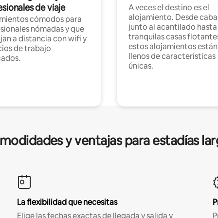
sionales de viaje
A veces el destino es el
alojamiento. Desde caba
amientos cómodos para
junto al acantilado hasta
sionales nómadas y que
tranquilas casas flotante
jan a distancia con wifi y
estos alojamientos están
ios de trabajo
llenos de características
cados.
únicas.
modidades y ventajas para estadías lar
La flexibilidad que necesitas
P
Elige las fechas exactas de llegada y salida y
P