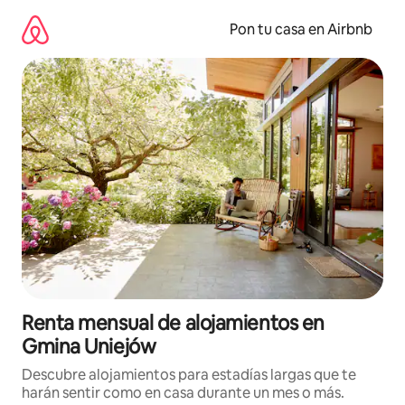
Omite
el
Pon tu casa en Airbnb
contenido
Renta mensual de alojamientos en
Gmina Uniejów
Descubre alojamientos para estadías largas que te
harán sentir como en casa durante un mes o más.