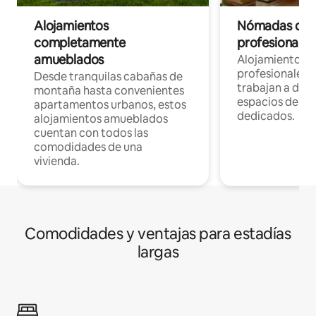
Alojamientos
Nómadas digit
completamente
profesionales 
amueblados
Alojamientos 
profesionales 
Desde tranquilas cabañas de
trabajan a dist
montaña hasta convenientes
espacios de tr
apartamentos urbanos, estos
dedicados.
alojamientos amueblados
cuentan con todos las
comodidades de una
vivienda.
Comodidades y ventajas para estadías
largas