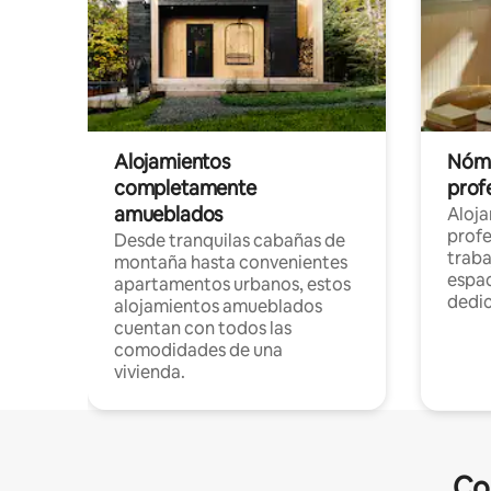
Alojamientos
Nóma
completamente
profe
amueblados
Aloj
profe
Desde tranquilas cabañas de
traba
montaña hasta convenientes
espac
apartamentos urbanos, estos
dedi
alojamientos amueblados
cuentan con todos las
comodidades de una
vivienda.
Co