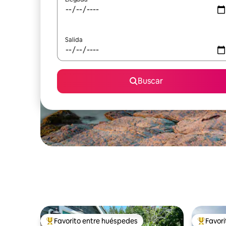
Salida
Buscar
Favorito entre huéspedes
Favor
Favorito entre huéspedes preferido
Favorito