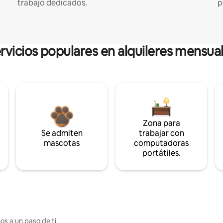
trabajo dedicados.
p
rvicios populares en alquileres mensua
Zona para
Se admiten
trabajar con
mascotas
computadoras
portátiles.
os a un paso de ti