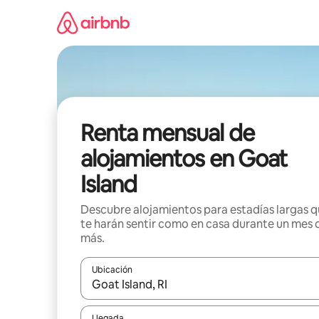
Omite
el
contenido
Renta mensual de
alojamientos en Goat
Island
Descubre alojamientos para estadías largas 
te harán sentir como en casa durante un mes 
más.
Ubicación
Cuando los resultados estén disponibles, navega co
Llegada