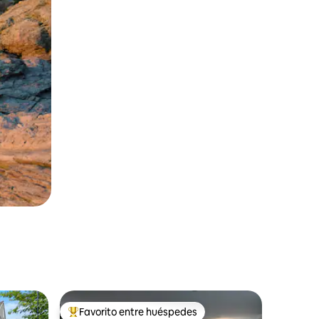
Favorito entre huéspedes
Favorito entre huéspedes preferido