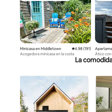
Minicasa en Middletown
Calificación promedio: 
4.98 (191)
Apartame
Acogedora minicasa en la costa
Ático con 
La comodidad