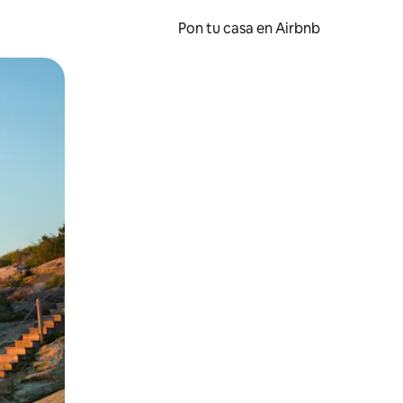
Pon tu casa en Airbnb
o o desliza el dedo.