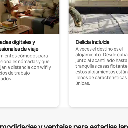
das digitales y
Delicia incluida
sionales de viaje
A veces el destino es el
alojamiento. Desde caba
amientos cómodos para
junto al acantilado hasta
sionales nómadas y que
tranquilas casas flotante
jan a distancia con wifi y
estos alojamientos están
ios de trabajo
llenos de características
cados.
únicas.
modidades y ventajas para estadías lar