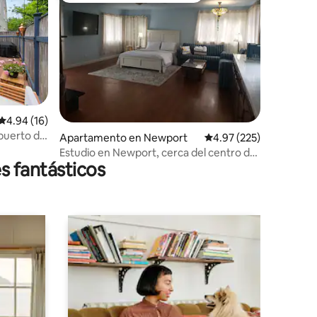
Calificación promedio: 4.94 de 5, 16 reseñas
4.94 (16)
 puerto de
Apartamento en Newport
Calificación promedio: 
4.97 (225)
Estudio en Newport, cerca del centro de
s fantásticos
la ciudad y del paseo marítimo.