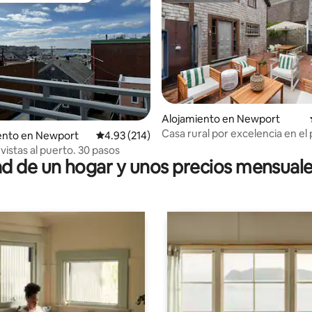
Alojamiento en Newport
Casa rural por excelencia en el
4.98 de 5, 191 reseñas
nto en Newport
Calificación promedio: 4.93 de 5, 214 reseñas
4.93 (214)
Newport
vistas al puerto. 30 pasos
 de un hogar y unos precios mensuale