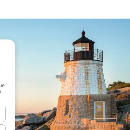
que
o
n las teclas de flecha hacia arriba y hacia abajo o explora con el tact