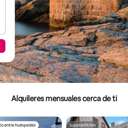
Alquileres mensuales cerca de ti
ito entre huéspedes
Superanfitrión
 entre huéspedes preferido
Superanfitrión