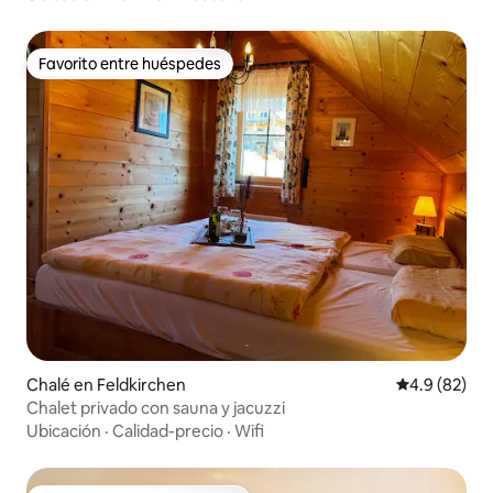
Favorito entre huéspedes
Favorito entre huéspedes
Chalé en Feldkirchen
Calificación
4.9 (82)
Chalet privado con sauna y jacuzzi
Ubicación
·
Calidad-precio
·
Wifi