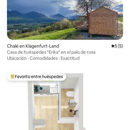
Chalé en Klagenfurt-Land
Calificac
5 (5)
Casa de huéspedes "Erika" en el palo de rosa
Ubicación
·
Comodidades
·
Exactitud
Favorito entre huéspedes
Favorito entre huéspedes preferido