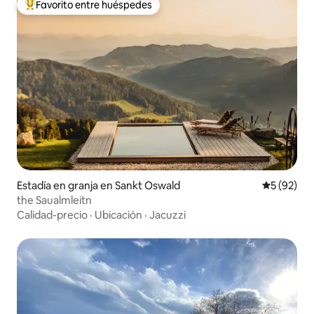
Favorito entre huéspedes
Favorito entre huéspedes preferido
Estadía en granja en Sankt Oswald
Calificaci
5 (92)
the Saualmleitn
Calidad-precio
·
Ubicación
·
Jacuzzi