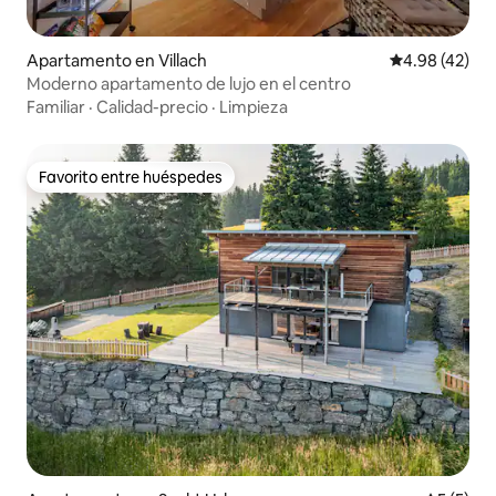
Apartamento en Villach
Calificación 
4.98 (42)
Moderno apartamento de lujo en el centro
Familiar
·
Calidad-precio
·
Limpieza
Favorito entre huéspedes
Favorito entre huéspedes