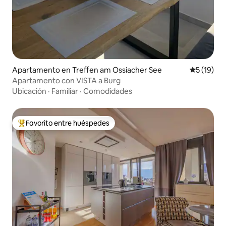
Apartamento en Treffen am Ossiacher See
Calificaci
5 (19)
Apartamento con VISTA a Burg
Ubicación
·
Familiar
·
Comodidades
Favorito entre huéspedes
Favorito entre huéspedes preferido