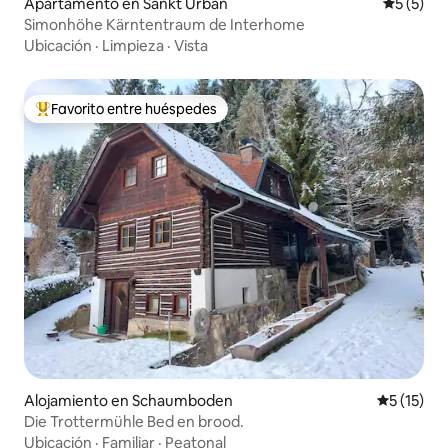
Apartamento en Sankt Urban
Calificac
5 (5)
Simonhöhe Kärntentraum de Interhome
Ubicación
·
Limpieza
·
Vista
Favorito entre huéspedes
Favorito entre huéspedes preferido
Alojamiento en Schaumboden
Calificaci
5 (15)
Die Trottermühle Bed en brood.
Ubicación
·
Familiar
·
Peatonal