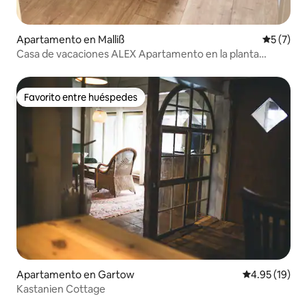
Apartamento en Malliß
Calificac
5 (7)
Casa de vacaciones ALEX Apartamento en la planta
superior
Favorito entre huéspedes
Favorito entre huéspedes
Apartamento en Gartow
Calificación 
4.95 (19)
Kastanien Cottage