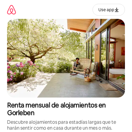
Omite
el
Use app
contenido
Renta mensual de alojamientos en
Gorleben
Descubre alojamientos para estadías largas que te
harán sentir como en casa durante un mes o más.