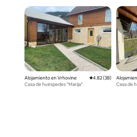
Alojamiento en Vrhovine
Calificación promedio:
4.82 (38)
Alojamien
Casa de huéspedes "Marija"
Casa de h
Plitvice, S