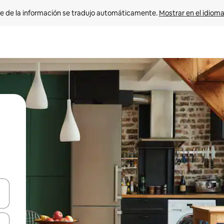
e de la información se tradujo automáticamente. 
Mostrar en el idioma
n las teclas de flecha hacia arriba y hacia abajo o explora con el tact