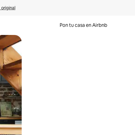
 original
Pon tu casa en Airbnb
o o desliza el dedo.