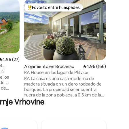
Casa de 
Favorito entre huéspedes
Favorit
Favorito entre huéspedes preferido
Favorit
Casa en Š
La Casa S&D está ubicada en Svica,a 7 km
de Otoča
lugar para
estaciona
La casa t
galería c
baño con
En el sót
Calificación promedio: 4.96 de 5, 27 reseñas
4.96 (27)
que conti
(4
Alojamiento en Broćanac
Calificación promedio: 
4.96 (166)
cocina au
ić
degustar 
RA House en los lagos de Plitvice
e los
En los m
RA La casa es una casa moderna de
de la
también 
madera situada en un claro rodeado de
o de
orgánico,
bosques. La propiedad se encuentra
Para una
fuera de la zona poblada, a 0,5 km de la
istas de
ornje Vrhovine
carretera principal que conduce al
ca. Ofrece
Parque Nacional de los Lagos de Plitvice.
masaje,
La casa fue construida en el
a al aire
verano/otoño de 2022. El entorno de RA
amiento y
HOUSE está lleno de belleza natural,
os, un baño
lugares de picnic, destinos interesantes