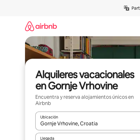
Omite
Part
el
contenido
Alquileres vacacionales
en Gornje Vrhovine
Encuentra y reserva alojamientos únicos en
Airbnb
Ubicación
Cuando los resultados estén disponibles, navega co
Llegada