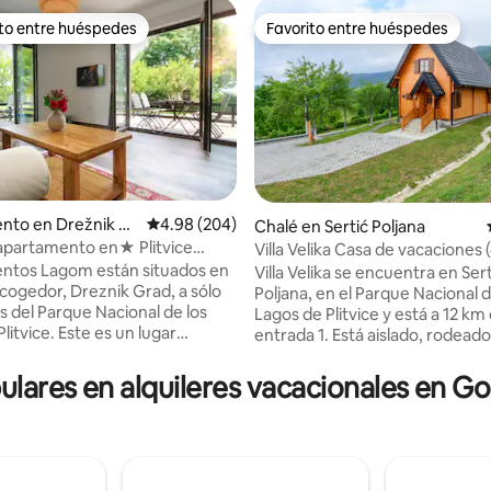
ito entre huéspedes
Favorito entre huéspedes
 entre huéspedes preferido
Favorito entre huéspedes
4.93 de 5, 161 reseñas
nto en Drežnik Gr
Calificación promedio: 4.98 de 5, 204 reseñas
4.98 (204)
Chalé en Sertić Poljana
 apartamento en★ Plitvice
Villa Velika Casa de vacaciones 
g Terrace
estrellas)
ntos Lagom están situados en
Villa Velika se encuentra en Sert
acogedor, Dreznik Grad, a sólo
Poljana, en el Parque Nacional d
s del Parque Nacional de los
Lagos de Plitvice y está a 12 km 
ce. Este es un lugar
entrada 1. Está aislado, rodead
r muy tranquilo con un
naturaleza, bosques y prados. 
aisaje y un paisaje
experiencia completa, ofrece v
ulares en alquileres vacacionales en G
ca, hay una
las montañas Velebit y Plješevi
ad de explorar las ruinas de un
sauna, jacuzzi, bañera de hidro
uerte Dreznik, situado en un
bañera de leña al aire libre, duch
 sobre el cañón del río Korana y
libre, parque infantil, estacion
 de Barac, maravilla geológica,
wi-fi. La casa tiene 2 dormitori