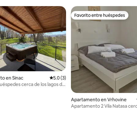
Favorito entre huéspedes
Favorito entre huéspedes
 4.82 de 5, 38 reseñas
to en Sinac
Calificación promedio: 5.0 de 5, 3 reseñas
5.0 (3)
uéspedes cerca de los lagos de
inatia
Apartamento en Vrhovine
Apartamento 2 Vila Natasa cer
Plitvice