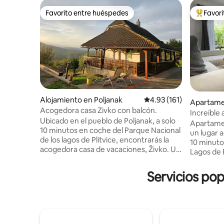
Favorito entre huéspedes
Favor
Favorito entre huéspedes
Favorito
Alojamiento en Poljanak
Calificación promedio: 
4.93 (161)
Apartame
Acogedora casa Zivko con balcón.
ad
Increíble
Ubicado en el pueblo de Poljanak, a solo
Lakes★Bi
Apartame
10 minutos en coche del Parque Nacional
un lugar 
de los lagos de Plitvice, encontrarás la
10 minuto
acogedora casa de vacaciones, Živko. Un
Lagos de Plitvi
refugio acogedor en las montañas: tu
encantado
escapada perfecta. La casa Živko es una
hermoso p
Servicios pop
casa familiar croata, recién renovada,
impresionante. Cer
con las mejores vistas de los alrededores.
oportunid
Tu anfitrión te dará una cálida bienvenida
antiguo f
y se asegurará de que tengas una estadía
acantilado
increíble y satisfactoria. Todas tus
las cuevas