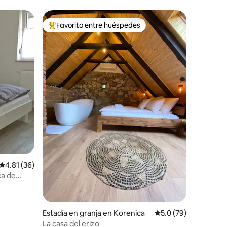
Favorito entre huéspedes
Favorito entre huéspedes preferido
Calificación promedio: 4.81 de 5, 36 reseñas
4.81 (36)
ca de
Estadía en granja en Korenica
Calificación promedio
5.0 (79)
La casa del erizo