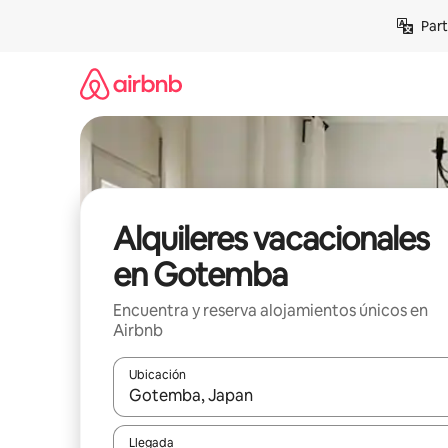
Omite
Part
el
contenido
Alquileres vacacionales
en Gotemba
Encuentra y reserva alojamientos únicos en
Airbnb
Ubicación
Cuando los resultados estén disponibles, navega co
Llegada