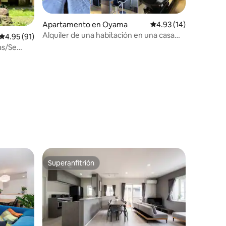
Apartamento en Oyama
Calificación promedio:
4.93 (14)
Alquiler de una habitación en una casa
Calificación promedio: 4.95 de 5, 91 reseñas
4.95 (91)
con garaje Circuito de velocidad de Fuji,
as/Se
numerosos campos de golf, simulador de
nto
conducción
Superanfitrión
Superanfitrión