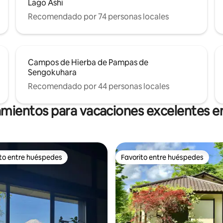
Lago Ashi
mbién se puede ver el cielo
 si las condiciones son las
Recomendado por 74 personas locales
s.
Campos de Hierba de Pampas de
Sengokuhara
Recomendado por 44 personas locales
amientos para vacaciones excelentes
ito entre huéspedes
Favorito entre huéspedes
 entre huéspedes preferido
Favorito entre huéspedes