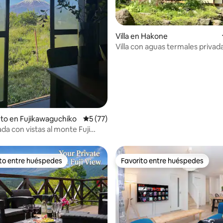
io: 5 de 5, 17 reseñas
Villa en Hakone
Villa con aguas termales privad
admiten mascotas/Aparcamie
gratuito
to en Fujikawaguchiko
Calificación promedio: 5 de 5, 77 reseñas
5 (77)
da con vistas al monte Fuji
comedor y el salón japonés
ito entre huéspedes
Favorito entre huéspedes
 entre huéspedes preferido
Favorito entre huéspedes