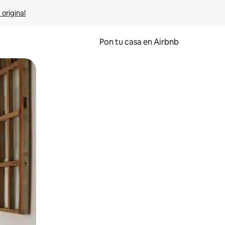
 original
Pon tu casa en Airbnb
o o desliza el dedo.