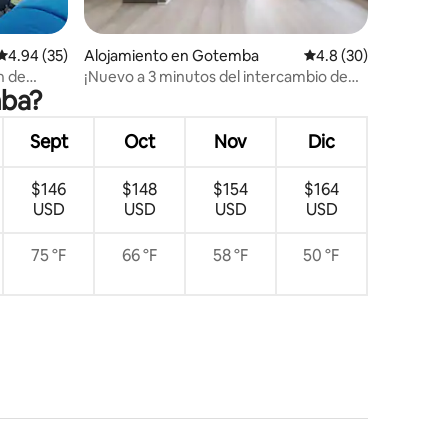
Calificación promedio: 4.94 de 5, 35 reseñas
4.94 (35)
Alojamiento en Gotemba
Calificación promedio
4.8 (30)
n de
¡Nuevo a 3 minutos del intercambio de
mba?
ays
Gotemba, a 5 minutos del enchufe!Villa
privada con vista a la barbacoa y al lujo del
monte Fuji
Sept
Oct
Nov
Dic
$146
$148
$154
$164
USD
USD
USD
USD
75 °F
66 °F
58 °F
50 °F