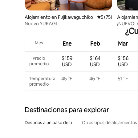
Alojamiento en Fujikawaguchiko
Calificación promed
5 (75)
Alojamien
Nuevo YURAGI
¡NUEVO! Vi
¿Cu
terraza y 
Mes
Ene
Feb
Mar
$159
$164
$156
Precio
promedio
USD
USD
USD
45 °F
46 °F
51 °F
Temperatura
promedio
Destinaciones para explorar
Destinos a un paso de ti
Otros tipos de alojamientos