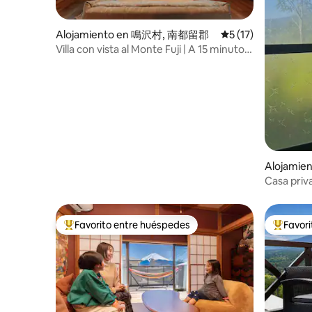
Alojamiento en 鳴沢村, 南都留郡
Calificación promed
5 (17)
Villa con vista al Monte Fuji | A 15 minutos
en auto de la estación de Kawaguchiko |
Máximo 8 personas | 10 camas | Sky
Forest Zen Fuji
Alojamien
Casa priva
desde el 
Favorito entre huéspedes
Favor
Favorito entre huéspedes preferido
Favorito