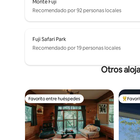
de relajación. Esperamos con interés tu
Monte Fuji
noche, ta
visita.
estrellado
Recomendado por 92 personas locales
adecuada
Fuji Safari Park
Recomendado por 19 personas locales
Otros aloj
Favorito entre huéspedes
Favor
Favorito entre huéspedes
Favorito