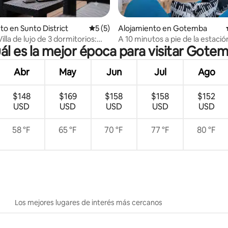
io: 5 de 5, 75 reseñas
to en Sunto District
Calificación promedio: 5 de 5, 5 reseñas
5 (5)
Alojamiento en Gotemba
lla de lujo de 3 dormitorios:
A 10 minutos a pie de la estació
ál es la mejor época para visitar Gote
vista épica del monte Fuji
Gotemba / Villa Gotemba Holid
Abr
May
Jun
Jul
Ago
$148
$169
$158
$158
$152
USD
USD
USD
USD
USD
58 °F
65 °F
70 °F
77 °F
80 °F
Los mejores lugares de interés más cercanos