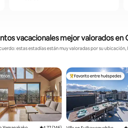
ntos vacacionales mejor valorados e
uerdo: estas estadías están muy valoradas por su ubicación, 
itrión
Favorito entre huéspedes
itrión
Favorito entre huéspedes prefe
o: 5 de 5, 115 reseñas
n Yamanakako
Calificación promedio: 4.77 de 5, 146 reseñas
4.77 (146)
Villa en Fujikawaguchiko
C