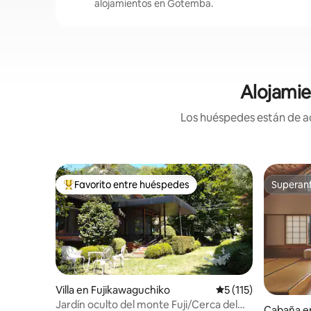
alojamientos en Gotemba.
Alojamie
Los huéspedes están de ac
Favorito entre huéspedes
Superanf
Favorito entre huéspedes preferido
Superanf
Villa en Fujikawaguchiko
Calificación promedi
5 (115)
Jardín oculto del monte Fuji/Cerca del
Cabaña e