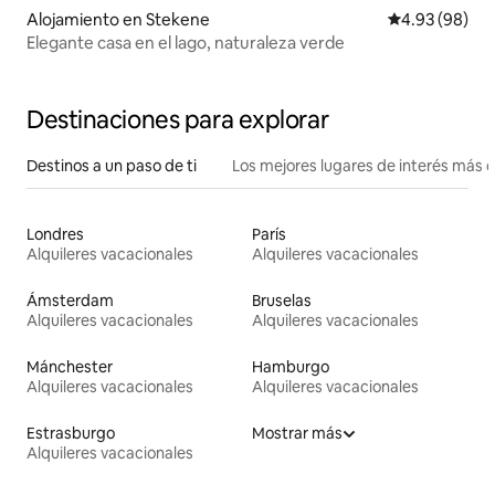
Alojamiento en Stekene
Calificación p
4.93 (98)
Elegante casa en el lago, naturaleza verde
Destinaciones para explorar
Destinos a un paso de ti
Los mejores lugares de interés más 
Londres
París
Alquileres vacacionales
Alquileres vacacionales
Ámsterdam
Bruselas
Alquileres vacacionales
Alquileres vacacionales
Mánchester
Hamburgo
Alquileres vacacionales
Alquileres vacacionales
Estrasburgo
Mostrar más
Alquileres vacacionales