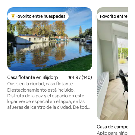
Favorito entre huéspedes
Favorito entre h
Favorito entre huéspedes preferido
Favorito entre h
Casa flotante en Blijdorp
Calificación promedio: 4.97 de 5
4.97 (140)
Oasis en la ciudad, casa flotante
espaciosa, incluye estacionamiento
El estacionamiento está incluido.
Disfruta de la paz y el espacio en este
lugar verde especial en el agua, en las
afueras del centro de la ciudad. De todas
las comodidades: aire acondicionado,
conexión Wi-Fi gratuita. Una máquina
Nespresso para disfrutar de un café
Casa de campo en
delicioso. El Vroesenpark está al otro
n
Apto para niños, a 