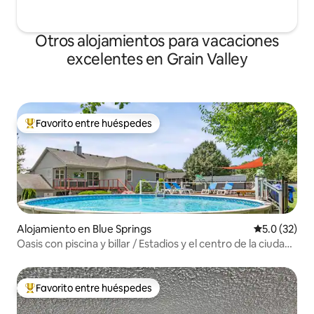
Otros alojamientos para vacaciones
excelentes en Grain Valley
Favorito entre huéspedes
Favorito entre huéspedes preferido
Alojamiento en Blue Springs
Calificación
5.0 (32)
Oasis con piscina y billar / Estadios y el centro de la ciudad
cerca
Favorito entre huéspedes
Favorito entre huéspedes preferido