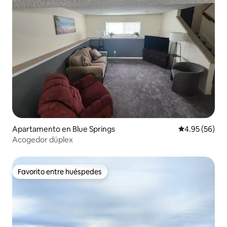
Apartamento en Blue Springs
Calificación p
4.95 (56)
Acogedor dúplex
Favorito entre huéspedes
Favorito entre huéspedes