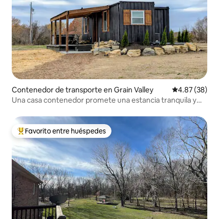
Contenedor de transporte en Grain Valley
Calificación p
4.87 (38)
Una casa contenedor promete una estancia tranquila y
memorable
Favorito entre huéspedes
Favorito entre huéspedes preferido