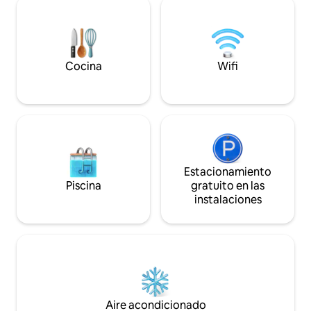
minutos de restau
tienen el nivel inferior del albergue para
deportivos y a sol
ellos solos con 2 suites (con baños
centro de KC. Perf
privados), sala de recreo, zona de bar,
parejas o escapad
lavandería, sauna de vapor y sauna de
Si quieres ver un ví
roca, sala de juegos y patio. Milo Farm se
Cocina
Wifi
envíame un mensaj
encuentra a solo 30 minutos de Kansas
enlace.
City. Más información en MiloFarm.com
Estacionamiento
Piscina
gratuito en las
instalaciones
Aire acondicionado