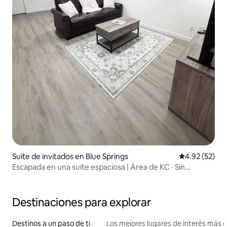
Suite de invitados en Blue Springs
Calificación 
4.92 (52)
Escapada en una suite espaciosa | Área de KC · Sin
escaleras
Destinaciones para explorar
Destinos a un paso de ti
Los mejores lugares de interés más 