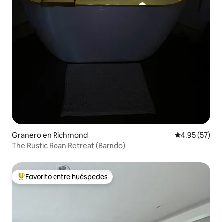
Granero en Richmond
Calificación 
4.95 (57)
The Rustic Roan Retreat (Barndo)
Favorito entre huéspedes
Favorito entre huéspedes preferido