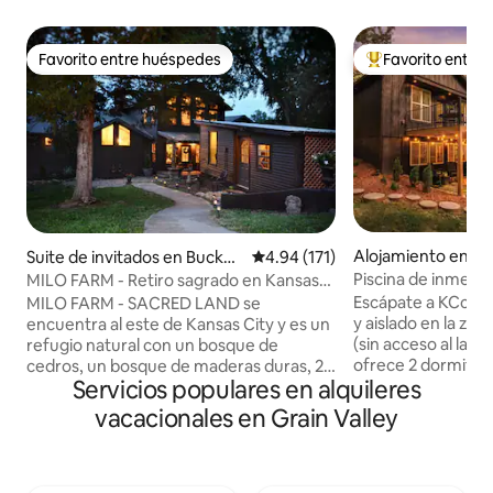
Favorito entre huéspedes
Favorito entre
Favorito entre huéspedes
Favorito entre hu
Alojamiento en Gra
Suite de invitados en Buckne
Calificación promedio: 4.94 de 5
4.94 (171)
r
Piscina de inmersió
MILO FARM - Retiro sagrado en Kansas
minutos de Arro
City
Escápate a KCcabi
MILO FARM - SACRED LAND se
y aislado en la zo
encuentra al este de Kansas City y es un
(sin acceso al lago
refugio natural con un bosque de
ofrece 2 dormitori
cedros, un bosque de maderas duras, 2
Servicios populares en alquileres
piscina profunda
estanques, una cabaña bohemia, un
una bañera de hidr
estudio de arte, una piscina, un granero,
vacacionales en Grain Valley
bosque, una amplia 
kilómetros de senderos y caprichosos
televisor intelige
lugares para acampar. ¡Acaricia y
WiFi, lavadora/sec
alimenta a los animales de granja
trabajo con escrit
mientras estás aquí! Los huéspedes