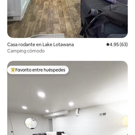
Casa rodante en Lake Lotawana
Calificación p
4.95 (63)
Camping cómodo
Favorito entre huéspedes
Favorito entre huéspedes preferido