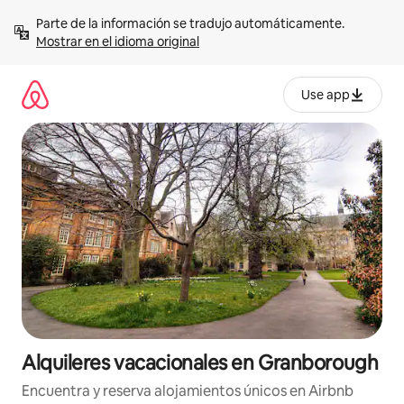
Omite
Parte de la información se tradujo automáticamente. 
el
Mostrar en el idioma original
contenido
Use app
Alquileres vacacionales en Granborough
Encuentra y reserva alojamientos únicos en Airbnb