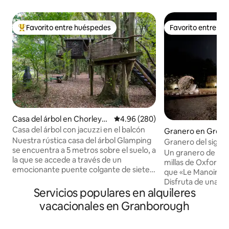
Favorito entre huéspedes
Favorito entre h
Favorito entre huéspedes preferido
Favorito entre h
Casa del árbol en Chorleyw
Calificación promedio: 4.96 de 5
4.96 (280)
ood
Casa del árbol con jacuzzi en el balcón
Granero en Great 
Nuestra rústica casa del árbol Glamping
Granero del siglo 
se encuentra a 5 metros sobre el suelo, a
pueblo rural
Un granero de heno
la que se accede a través de un
millas de Oxford y
emocionante puente colgante de siete
que «Le Manoir aux Quat' Saisons».
metros de largo. Con un cálido interior
Disfruta de una c
temático, la casa del árbol ofrece
Servicios populares en alquileres
propia terraza pri
impresionantes vistas sobre el valle de
hasta la cena en 
vacacionales en Granborough
Chess, que se puede ver desde el balcón
piedra de Cotswold. Totalm
y a través de la gran ventana
accesible para sill
panorámica. Las características incluyen