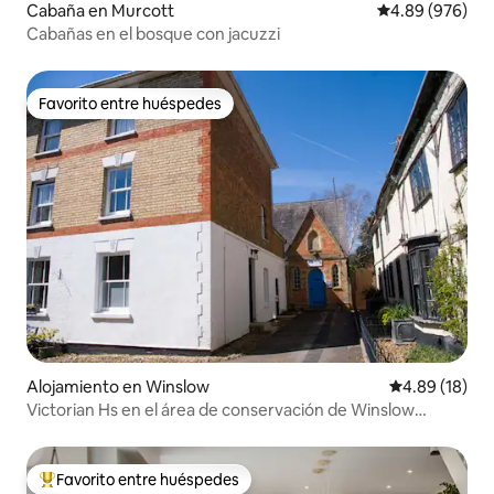
Cabaña en Murcott
Calificación pr
4.89 (976)
Cabañas en el bosque con jacuzzi
Favorito entre huéspedes
Favorito entre huéspedes
Alojamiento en Winslow
Calificación 
4.89 (18)
Victorian Hs en el área de conservación de Winslow
duerme 5
Favorito entre huéspedes
Favorito entre huéspedes preferido