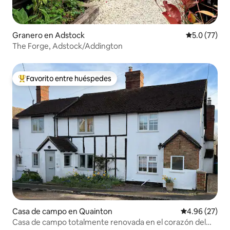
Granero en Adstock
Calificación
5.0 (77)
The Forge, Adstock/Addington
Favorito entre huéspedes
Favorito entre huéspedes preferido
Casa de campo en Quainton
Calificación p
4.96 (27)
Casa de campo totalmente renovada en el corazón del