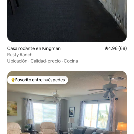
Casa rodante en Kingman
Calificación p
4.96 (68)
Rusty Ranch
Ubicación
·
Calidad-precio
·
Cocina
Favorito entre huéspedes
Favorito entre huéspedes preferido