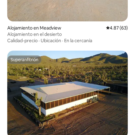
Alojamiento en Meadview
Calificación p
4.87 (63)
Alojamiento en el desierto
Calidad-precio
·
Ubicación
·
En la cercanía
Superanfitrión
Superanfitrión