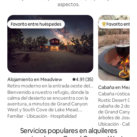
aspectos.
Favorito entre huéspedes
Favorito entre
Favorito entre huéspedes
Favorito entre hu
Alojamiento en Meadview
Calificación promedio: 4.91 de 
4.91 (35)
Retiro moderno en la entrada oeste del
Cabaña en Meadv
Gran Cañón
Bienvenido a nuestro refugio, donde la
Cabaña rústica de
calma del desierto se encuentra con la
vista al Gran Cañó
Rustic Desert Ge
aventura, a minutos de Grand Canyon
cabaña de 2 dormit
West y South Cove de Lake Mead.
de Grand Canyon 
Ubicada bajo grandes cielos con vistas a
Familiar
·
Ubicación
·
Hospitalidad
árboles de Josué c
los acantilados de Grand Wash, esta casa
desierto, un entor
Ubicación
·
Calida
de 2 dormitorios y 2 baños
Servicios populares en alquileres
puestas de sol y c
completamente remodelada ofrece
para observar las e