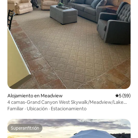
Alojamiento en Meadview
Calificaci
5 (59)
4 camas-Grand Canyon West Skywalk/Meadview/Lake
Mead
Familiar
·
Ubicación
·
Estacionamiento
Superanfitrión
Superanfitrión