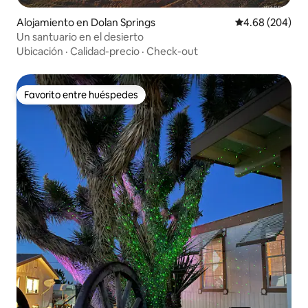
Alojamiento en Dolan Springs
Calificación pr
4.68 (204)
Un santuario en el desierto
Ubicación
·
Calidad-precio
·
Check-out
Favorito entre huéspedes
Favorito entre huéspedes