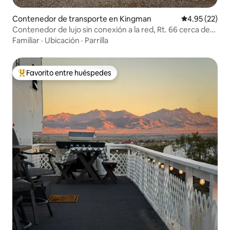
Contenedor de transporte en Kingman
Calificación 
4.95 (22)
Contenedor de lujo sin conexión a la red, Rt. 66 cerca de
GCNP
Familiar
·
Ubicación
·
Parrilla
Favorito entre huéspedes
Favorito entre huéspedes preferido