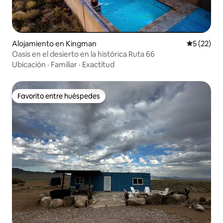
Alojamiento en Kingman
Calificaci
5 (22)
Oasis en el desierto en la histórica Ruta 66
Ubicación
·
Familiar
·
Exactitud
Favorito entre huéspedes
Favorito entre huéspedes