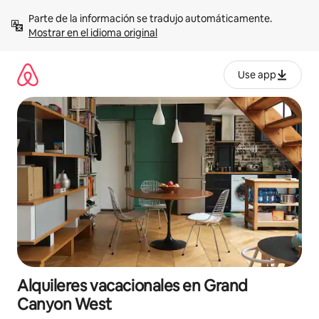
Omite
Parte de la información se tradujo automáticamente. 
el
Mostrar en el idioma original
contenido
Use app
Alquileres vacacionales en Grand
Canyon West