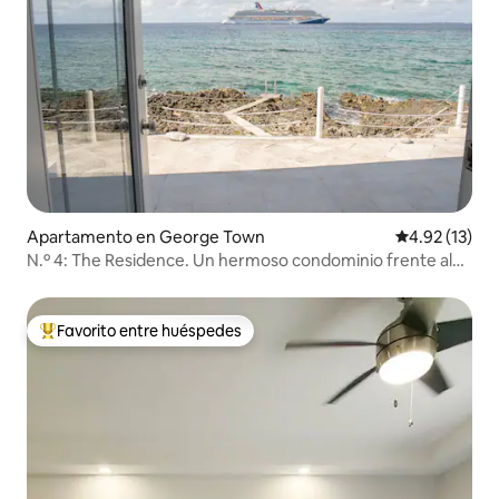
Apartamento en George Town
Calificación 
4.92 (13)
N.º 4: The Residence. Un hermoso condominio frente al
mar.
Favorito entre huéspedes
Favorito entre huéspedes preferido