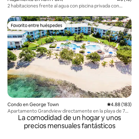
2 habitaciones frente al agua con piscina privada con
mampara
Favorito entre huéspedes
Favorito entre huéspedes
Condo en George Town
Calificación pr
4.88 (183)
Apartamento Grandview directamente en la playa de 7
La comodidad de un hogar y unos
millas
precios mensuales fantásticos