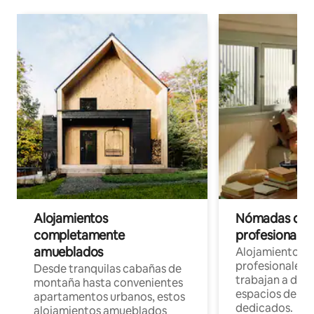
Alojamientos
Nómadas digit
completamente
profesionales 
amueblados
Alojamientos 
profesionales 
Desde tranquilas cabañas de
trabajan a dist
montaña hasta convenientes
espacios de tr
apartamentos urbanos, estos
dedicados.
alojamientos amueblados