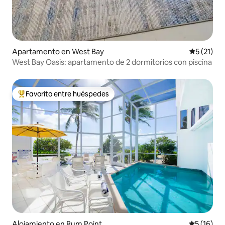
Apartamento en West Bay
Calificaci
5 (21)
West Bay Oasis: apartamento de 2 dormitorios con piscina
Favorito entre huéspedes
Favorito entre huéspedes preferido
Alojamiento en Rum Point
Calificaci
5 (16)