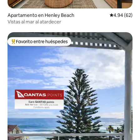
Apartamento en Henley Beach
Calificación p
4.94 (62)
Vistas al mar al atardecer
Favorito entre huéspedes
Favorito entre huéspedes preferido