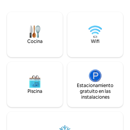
ofrecer. Cena al ai
inteligente en forma de L que siempre
la terraza de la a
te ofrece un lugar protegido para
rincón en el salón
sentarte independientemente de los
recargar energías.
vientos dominantes. - Comedor al aire
vibrante vida del c
libre con vistas al mar. - Barbacoa. - Aire
disfrutando de la
acondicionado por conductos. - Wifi. - 3
de las bulliciosas 
dormitorios. - Baño completo. - Ducha
de abajo.
exterior con vistas al mar. - Garaje
Cocina
Wifi
seguro. - Cerca de tiendas y cafeterías. -
Excelentes rutas para caminar y montar
en bicicleta.
Estacionamiento
Piscina
gratuito en las
instalaciones