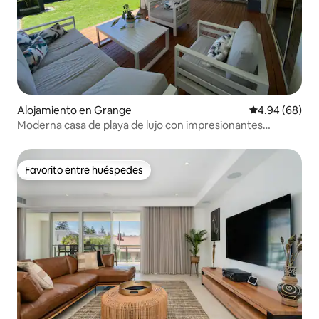
Alojamiento en Grange
Calificación p
4.94 (68)
Moderna casa de playa de lujo con impresionantes
exteriores
Favorito entre huéspedes
Favorito entre huéspedes