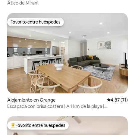
Ático de Mirani
Favorito entre huéspedes
Favorito entre huéspedes
Alojamiento en Grange
Calificación 
4.87 (71)
Escapada con brisa costera | A 1 km de la playa |
Aparcamiento
Favorito entre huéspedes
Favorito entre huéspedes preferido