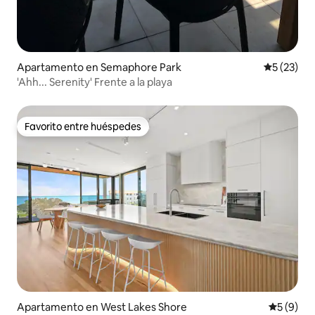
Apartamento en Semaphore Park
Calificaci
5 (23)
'Ahh... Serenity' Frente a la playa
Favorito entre huéspedes
Favorito entre huéspedes
Apartamento en West Lakes Shore
Calificac
5 (9)