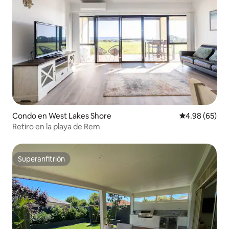
Condo en West Lakes Shore
Calificación p
4.98 (65)
Retiro en la playa de Rem
Superanfitrión
Superanfitrión