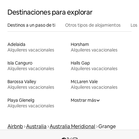
Destinaciones para explorar
Destinos a un paso de ti
Otros tipos de alojamientos
Los 
Adelaida
Horsham
Alquileres vacacionales
Alquileres vacacionales
Isla Canguro
Halls Gap
Alquileres vacacionales
Alquileres vacacionales
Barossa Valley
McLaren Vale
Alquileres vacacionales
Alquileres vacacionales
Playa Glenelg
Mostrar más
Alquileres vacacionales
Airbnb
Australia
Australia Meridional
Grange