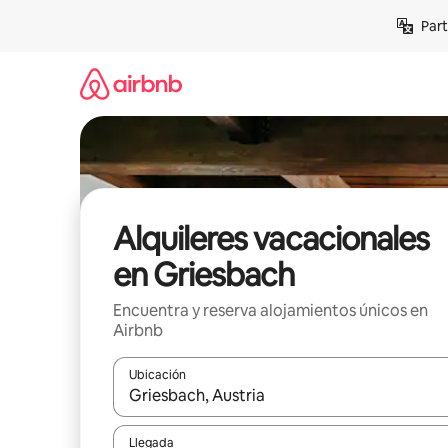
Omite
Part
el
contenido
Alquileres vacacionales
en Griesbach
Encuentra y reserva alojamientos únicos en
Airbnb
Ubicación
Cuando los resultados estén disponibles, navega co
Llegada