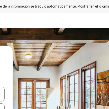
e de la información se tradujo automáticamente. 
Mostrar en el idioma
n las teclas de flecha hacia arriba y hacia abajo o explora con el tact