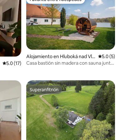
rido
Favorito entre huéspedes
Alojamiento en Hluboká nad Vlt
Calificación promed
5.0 (5)
avou
Casa bastión sin madera con sauna junto
Calificación promedio: 5.0 de 5, 17 reseñas
5.0 (17)
al agua
Superanfitrión
Superanfitrión