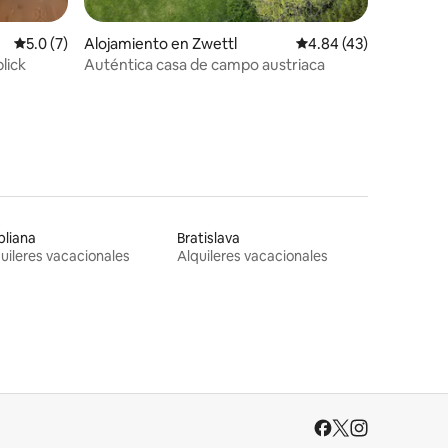
Calificación promedio: 5.0 de 5, 7 reseñas
5.0 (7)
Alojamiento en Zwettl
Calificación promedio:
4.84 (43)
lick
Auténtica casa de campo austriaca
bliana
Bratislava
uileres vacacionales
Alquileres vacacionales