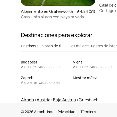
Casa de 
t
Cottage e
Alojamiento en Grafenwörth
Calificación promedio:
4.84 (31)
paraíso
Casa junto al lago con playa privada
Destinaciones para explorar
Destinos a un paso de ti
Los mejores lugares de int
Budapest
Viena
Alquileres vacacionales
Alquileres vacacionales
Zagreb
Mostrar más
Alquileres vacacionales
Airbnb
Austria
Baja Austria
Griesbach
© 2026 Airbnb, Inc.
Privacidad
Términos