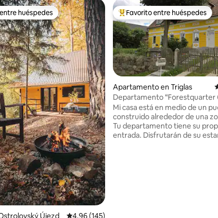
 entre huéspedes
Favorito entre huéspedes
 entre huéspedes
Favorito entre huéspedes prefe
Apartamento en Triglas
C
Departamento “Forestquarter
Mi casa está en medio de un pu
4.99 de 5, 116 reseñas
construido alrededor de una z
Tu departamento tiene su prop
entrada. Disfrutarán de su estancia
gracias a la comodidad del mobili
camas cómodas, las habitacion
luminosas, la cocina bien equipa
baño espacioso, la biblioteca, el 
gratuito, la conexión de fibra ó
250/250, la computadora portát
Windows 10 y la impresora láser. 
apartamento es adecuado para 
Ostrolovský Újezd
Calificación promedio: 4.96 de 5, 145 reseñas
4.96 (145)