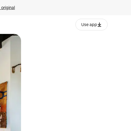
 original
Use app
o o desliza el dedo.