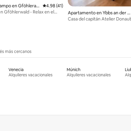
campo en Gföhleram
Calificación promedio: 4.98 de 5, 41 reseñas
4.98 (41)
n Gföhlerwald - Relax en el
 4.84 de 5, 31 reseñas
Apartamento en Ybbs an der D
onau
Casa del capitán Atelier Donaub
erés más cercanos
Venecia
Múnich
Liu
Alquileres vacacionales
Alquileres vacacionales
Alq