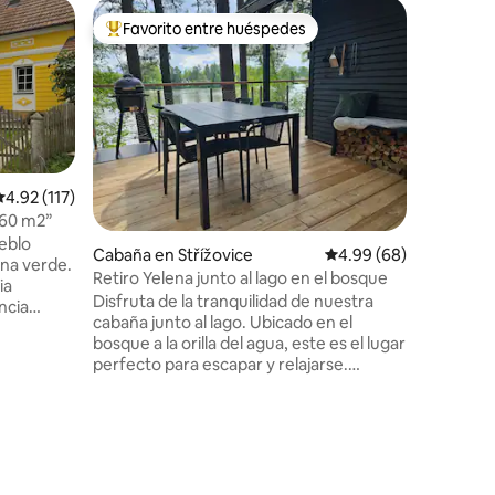
Minicasa
Favorito entre huéspedes
Favorit
rido
Favorito entre huéspedes preferido
Favorit
haya
Tiny Hou
Escápate 
minicasa
el corazó
refugio p
ajedrez 
federales
pescador
alificación promedio: 4.92 de 5, 117 reseñas
4.92 (117)
sino tamb
 60 m2”
naturalez
eblo
Cabaña en Střížovice
Calificación promedio:
4.99 (68)
dinero. Y
ona verde.
semana o 
Retiro Yelena junto al lago en el bosque
ia
familiar,
Disfruta de la tranquilidad de nuestra
descanso
cabaña junto al lago. Ubicado en el
ario, las
campo ti
bosque a la orilla del agua, este es el lugar
es
vagón de
perfecto para escapar y relajarse.
da, el
Recientemente renovada, la cabaña
wifi
tiene un gran piso superior con una cama
ptica
tamaño king y una cama individual. La
il con
planta baja de diseño abierto tiene
Mi
ventanales del piso al techo con vista al
parejas,
lago, una chimenea, cocina completa,