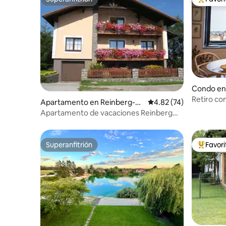
Superanfitrión
Favorito
Condo en
Retiro con
Apartamento en Reinberg-H
Calificación promedio:
4.82 (74)
Krumlov
eidenreichstein
Apartamento de vacaciones Reinberg
100 m2
Superanfitrión
Favor
Superanfitrión
Favorito