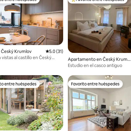
 entre huéspedes preferido
Favorito entre huéspedes prefe
 Český Krumlov
Calificación promedio: 5.0 de 5, 31 reseñas
5.0 (31)
 vistas al castillo en Český
 4.82 de 5, 74 reseñas
Apartamento en Český Krumlo
v
Estudio en el casco antiguo
ito entre huéspedes
Favorito entre huéspedes
 entre huéspedes preferido
Favorito entre huéspedes