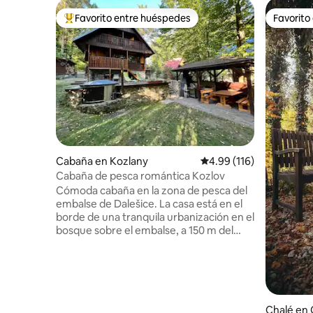
Favorito entre huéspedes
Favorito
Favorito entre huéspedes preferido
Favorito
Cabaña en Kozlany
Calificación promedio: 
4.99 (116)
Cabaña de pesca romántica Kozlov
Cómoda cabaña en la zona de pesca del
embalse de Dalešice. La casa está en el
borde de una tranquila urbanización en el
bosque sobre el embalse, a 150 m del
agua por un sendero desde la ladera, o a
400 m por un camino forestal en
todoterreno o a pie. Hay una bañera de
hidromasaje, parrilla, chimenea con
ahumadero y un barco para 5 personas.
El alojamiento también es adecuado para
Chalé en 