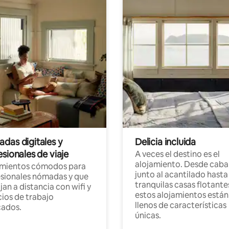
das digitales y
Delicia incluida
sionales de viaje
A veces el destino es el
alojamiento. Desde caba
amientos cómodos para
junto al acantilado hasta
sionales nómadas y que
tranquilas casas flotante
jan a distancia con wifi y
estos alojamientos están
ios de trabajo
llenos de características
cados.
únicas.