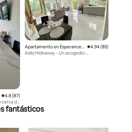
Apartamento en Esperance
Calificación promedio:
4.94 (85)
Beausejour
Adèj Hideaway - Un acogedor
apartamento totalmente amueblado
Calificación promedio: 4.8 de 5, 87 reseñas
4.8 (87)
o cerca de
s fantásticos