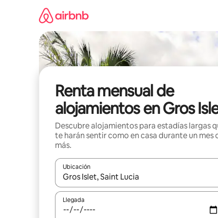
Omite
el
contenido
Renta mensual de
alojamientos en Gros Isl
Descubre alojamientos para estadías largas 
te harán sentir como en casa durante un mes 
más.
Ubicación
Cuando los resultados estén disponibles, navega co
Llegada