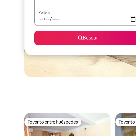
Salida
Buscar
Favorito entre huéspedes
Favorito
Favorito entre huéspedes
Favorito