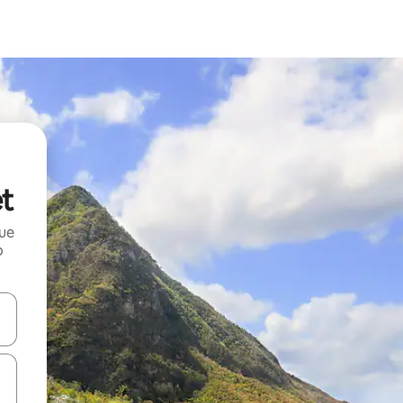
et
que
o
n las teclas de flecha hacia arriba y hacia abajo o explora con el tact