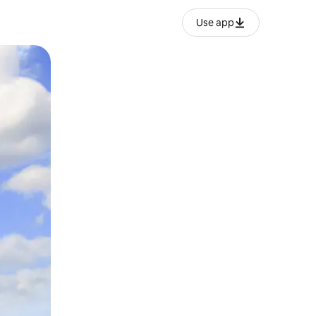
Use app
o o desliza el dedo.