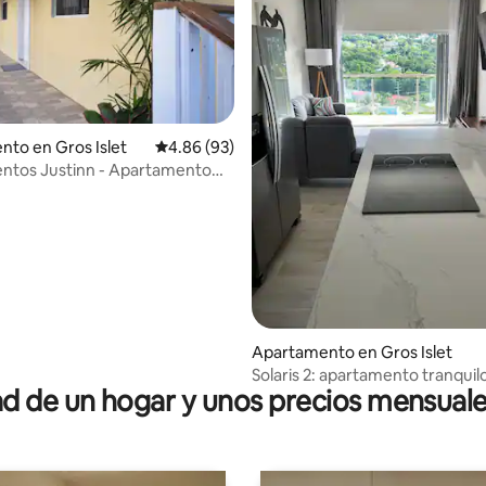
4.79 de 5, 158 reseñas
to en Gros Islet
Calificación promedio: 4.86 de 5, 93 reseñas
4.86 (93)
ntos Justinn - Apartamento
$ por noche
Apartamento en Gros Islet
Solaris 2: apartamento tranquil
 de un hogar y unos precios mensuale
lugares turísticos