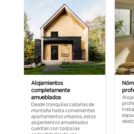
Alojamientos
Nóma
completamente
profe
amueblados
Aloj
profe
Desde tranquilas cabañas de
traba
montaña hasta convenientes
espac
apartamentos urbanos, estos
dedi
alojamientos amueblados
cuentan con todos las