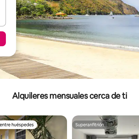
Alquileres mensuales cerca de ti
 entre huéspedes
Superanfitrión
 entre huéspedes
Superanfitrión