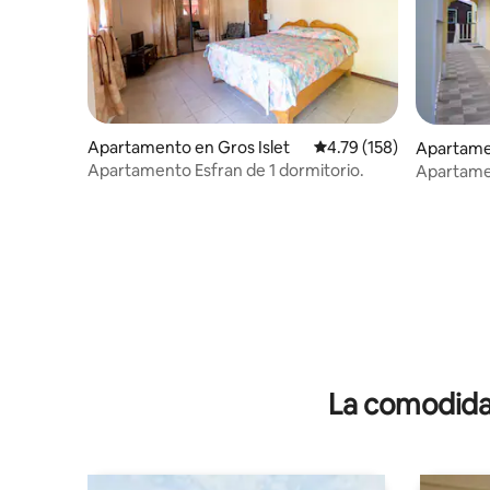
Apartamento en Gros Islet
Calificación promedio: 
4.79 (158)
Apartamen
Apartamento Esfran de 1 dormitorio.
Apartame
n.º 2/67 
La comodidad