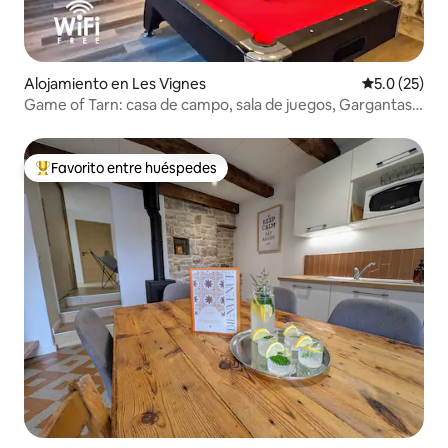
Alojamiento en Les Vignes
Calificación
5.0 (25)
Game of Tarn: casa de campo, sala de juegos, Gargantas
del Tarn
Favorito entre huéspedes
Favorito entre huéspedes preferido