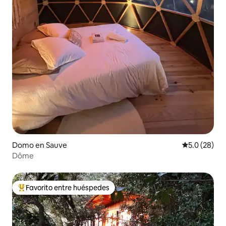
Domo en Sauve
Calificación
5.0 (28)
Dôme
Favorito entre huéspedes
Favorito entre huéspedes preferido