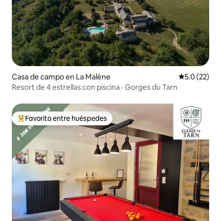
Casa de campo en La Malène
Calificación
5.0 (22)
Resort de 4 estrellas con piscina · Gorges du Tarn
Favorito entre huéspedes
Favorito entre huéspedes preferido