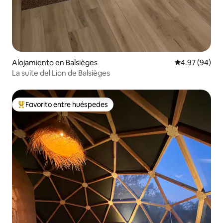
Alojamiento en Balsièges
Calificación p
4.97 (94)
La suite del Lion de Balsièges
Favorito entre huéspedes
Favorito entre huéspedes preferido