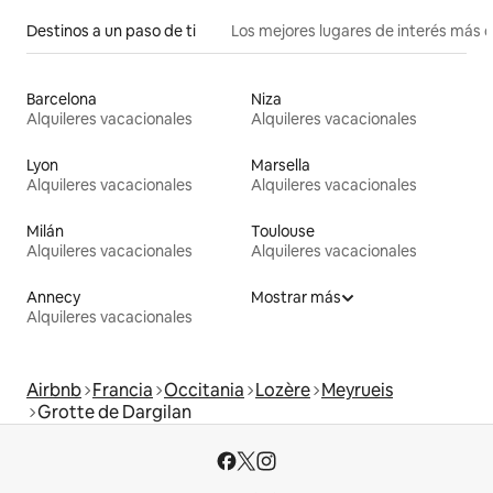
Destinos a un paso de ti
Los mejores lugares de interés más 
Barcelona
Niza
Alquileres vacacionales
Alquileres vacacionales
Lyon
Marsella
Alquileres vacacionales
Alquileres vacacionales
Milán
Toulouse
Alquileres vacacionales
Alquileres vacacionales
Annecy
Mostrar más
Alquileres vacacionales
Airbnb
Francia
Occitania
Lozère
Meyrueis
Grotte de Dargilan