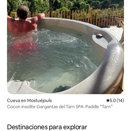
Cueva en Mostuéjouls
Calificación
5.0 (14)
Cocon insolite Gargantas del Tarn SPA-Paddle “Tarn”
Destinaciones para explorar