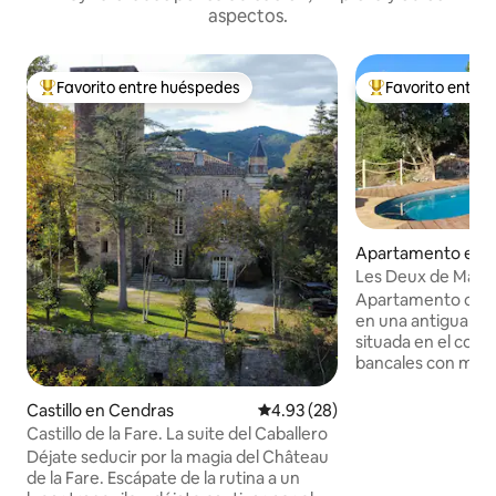
aspectos.
Favorito entre huéspedes
Favorito entre
Favorito entre huéspedes preferido
Favorito entre hu
Apartamento en S
Vallée-Française
Les Deux de Mazel,
las Cevenas
Apartamento com
en una antigua ma
situada en el cora
bancales con muros
borde de un casta
Ofrece una magnífic
Castillo en Cendras
Calificación promedio: 4.93 de 
4.93 (28)
Gardon de Sainte 
Castillo de la Fare. La suite del Caballero
y armonía, ideal p
Déjate seducir por la magia del Château
mientras disfruta 
de la Fare. Escápate de la rutina a un
confortable en un