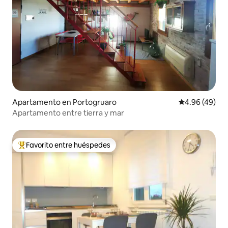
Apartamento en Portogruaro
Calificación p
4.96 (49)
Apartamento entre tierra y mar
Favorito entre huéspedes
Favorito entre huéspedes preferido