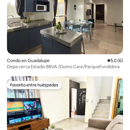
Condo en Guadalupe
Calificació
5.0 (6)
Depa cerca Estadio BBVA /Domo Care/ParqueFundidora
Favorito entre huéspedes
Favorito entre huéspedes