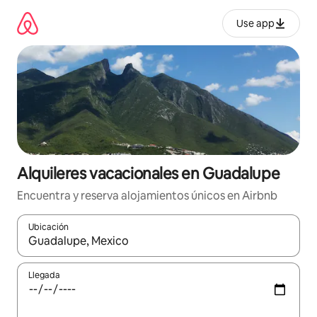
Omite
el
Use app
contenido
Alquileres vacacionales en Guadalupe
Encuentra y reserva alojamientos únicos en Airbnb
Ubicación
Cuando los resultados estén disponibles, navega con las teclas d
Llegada