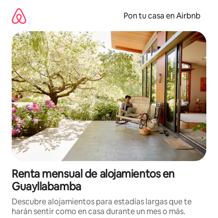
Omite
el
Pon tu casa en Airbnb
contenido
Renta mensual de alojamientos en
Guayllabamba
Descubre alojamientos para estadías largas que te
harán sentir como en casa durante un mes o más.