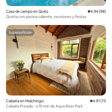
Casa de campo en Quito
Calificación p
4.94 (98)
Quinta con piscina caliente, reuniones y fiestas
Superanfitrión
Superanfitrión
Cabaña en Malchingui
Calificación 
4.91 (11)
Cabaña Privada - a 10 min de Aqua River Park