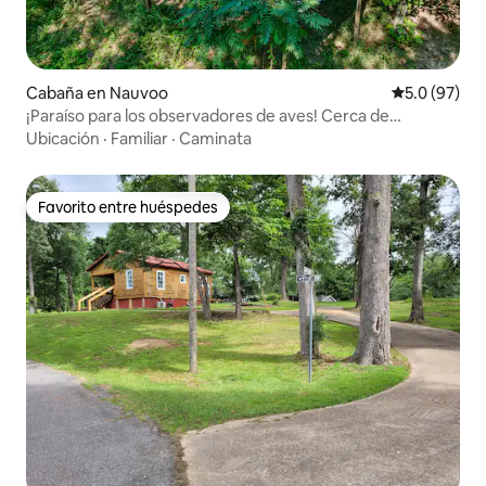
Cabaña en Nauvoo
Calificación
5.0 (97)
¡Paraíso para los observadores de aves! Cerca de
Bankhead y Sipsey.
Ubicación
·
Familiar
·
Caminata
Favorito entre huéspedes
Favorito entre huéspedes