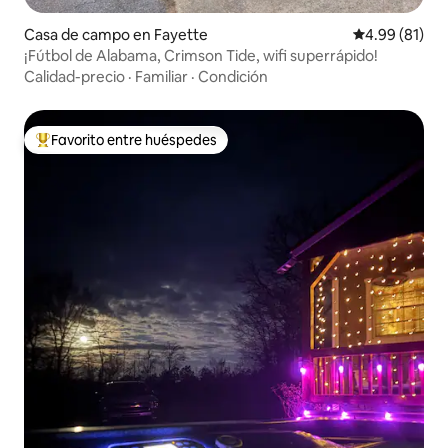
Casa de campo en Fayette
Calificación 
4.99 (81)
¡Fútbol de Alabama, Crimson Tide, wifi superrápido!
Calidad-precio
·
Familiar
·
Condición
Favorito entre huéspedes
Favorito entre huéspedes preferido