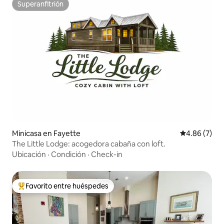
Superanfitrión
Superanfitrión
Minicasa en Fayette
Calificación
4.86 (7)
The Little Lodge: acogedora cabaña con loft.
Ubicación
·
Condición
·
Check-in
Favorito entre huéspedes
Favorito entre huéspedes preferido