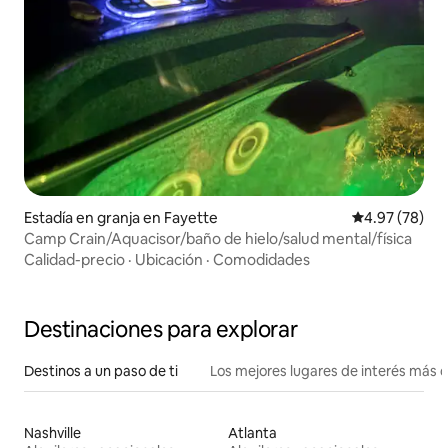
Estadía en granja en Fayette
Calificación p
4.97 (78)
Camp Crain/Aquacisor/baño de hielo/salud mental/física
Calidad-precio
·
Ubicación
·
Comodidades
Destinaciones para explorar
Destinos a un paso de ti
Los mejores lugares de interés más 
Nashville
Atlanta