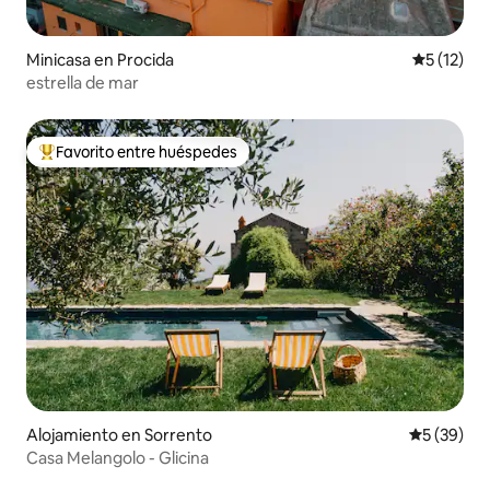
Minicasa en Procida
Calificaci
5 (12)
estrella de mar
Favorito entre huéspedes
Favorito entre huéspedes preferido
Alojamiento en Sorrento
Calificaci
5 (39)
Casa Melangolo - Glicina