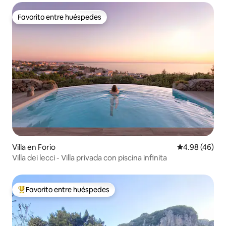
Favorito entre huéspedes
Favorito entre huéspedes
Villa en Forio
Calificación p
4.98 (46)
Villa dei lecci - Villa privada con piscina infinita
Favorito entre huéspedes
Favorito entre huéspedes preferido