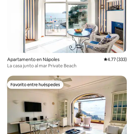
Apartamento en Nápoles
Calificación p
4.77 (333)
La casa junto al mar Private Beach
Favorito entre huéspedes
Favorito entre huéspedes