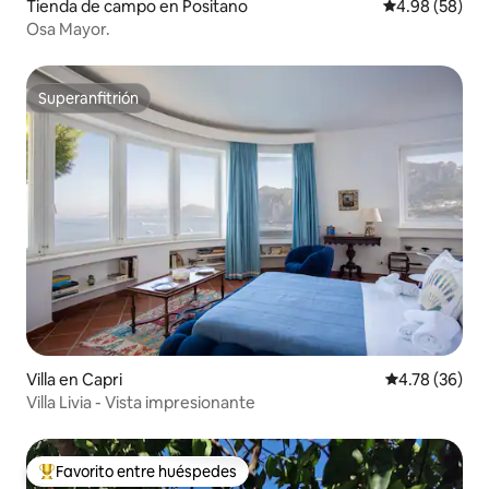
Tienda de campo en Positano
Calificación p
4.98 (58)
Osa Mayor.
Superanfitrión
Superanfitrión
Villa en Capri
Calificación 
4.78 (36)
Villa Livia - Vista impresionante
Favorito entre huéspedes
Favorito entre huéspedes preferido