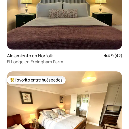
Alojamiento en Norfolk
Calificación
4.9 (42)
El Lodge en Erpingham Farm
Favorito entre huéspedes
Favorito entre huéspedes preferido