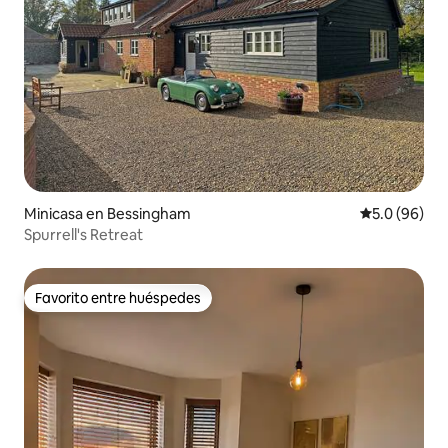
Minicasa en Bessingham
Calificación
5.0 (96)
Spurrell's Retreat
Favorito entre huéspedes
Favorito entre huéspedes