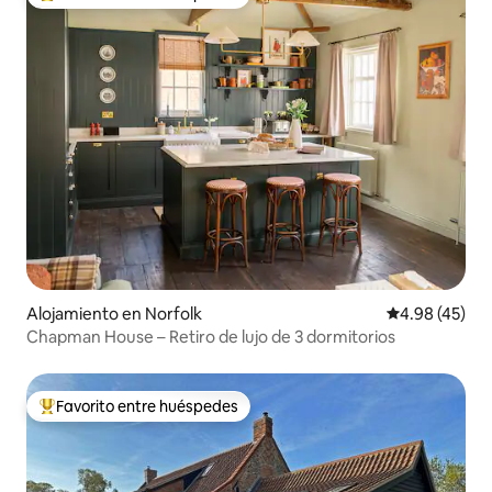
Favorito entre huéspedes preferido
Alojamiento en Norfolk
Calificación 
4.98 (45)
Chapman House – Retiro de lujo de 3 dormitorios
Favorito entre huéspedes
Favorito entre huéspedes preferido