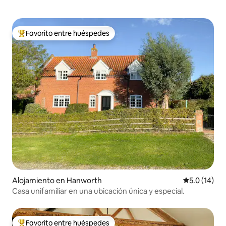
Favorito entre huéspedes
Favorito entre huéspedes preferido
Alojamiento en Hanworth
Calificación
5.0 (14)
Casa unifamiliar en una ubicación única y especial.
Favorito entre huéspedes