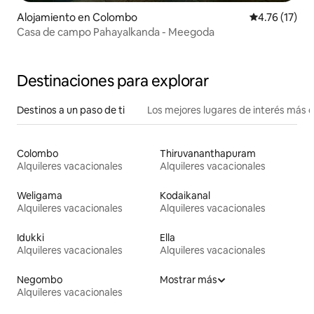
Alojamiento en Colombo
Calificación 
4.76 (17)
Casa de campo Pahayalkanda - Meegoda
Destinaciones para explorar
Destinos a un paso de ti
Los mejores lugares de interés más 
Colombo
Thiruvananthapuram
Alquileres vacacionales
Alquileres vacacionales
Weligama
Kodaikanal
Alquileres vacacionales
Alquileres vacacionales
Idukki
Ella
Alquileres vacacionales
Alquileres vacacionales
Negombo
Mostrar más
Alquileres vacacionales