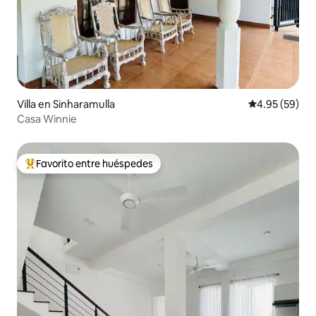
Villa en Sinharamulla
Calificación p
4.95 (59)
Casa Winnie
Favorito entre huéspedes
Favorito entre huéspedes preferido