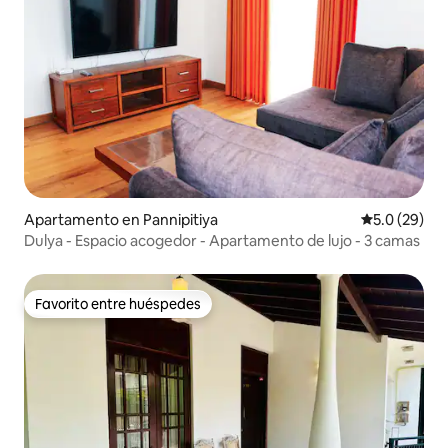
Apartamento en Pannipitiya
Calificación
5.0 (29)
Dulya - Espacio acogedor - Apartamento de lujo - 3 camas
Favorito entre huéspedes
Favorito entre huéspedes