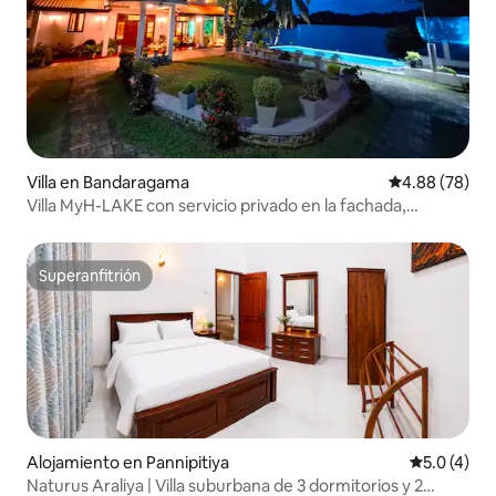
Villa en Bandaragama
Calificación p
4.88 (78)
Villa MyH-LAKE con servicio privado en la fachada,
desayuno gratis
Superanfitrión
Superanfitrión
Alojamiento en Pannipitiya
Calificació
5.0 (4)
Naturus Araliya | Villa suburbana de 3 dormitorios y 2