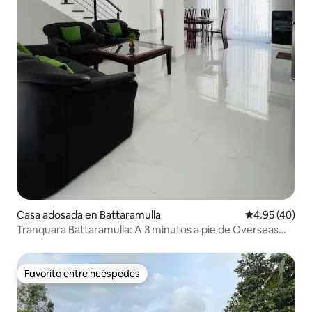
Casa adosada en Battaramulla
Calificación 
4.95 (40)
Tranquara Battaramulla: A 3 minutos a pie de Overseas
Sch.
Favorito entre huéspedes
Favorito entre huéspedes