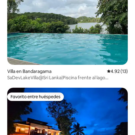
Villa en Bandaragama
Calificación 
4.92 (13)
SaDevLakeVilla@Sri Lanka|Piscina frente al lago
|Personal|Alojamiento y desayuno
Favorito entre huéspedes
Favorito entre huéspedes