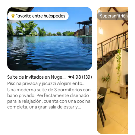
Favorito entre huéspedes
Superanfitrión
Favorito entre huéspedes preferido
Superanfitrión
Suite de invitados en Nugeg
Calificación promedio: 4.98 de 5
4.98 (139)
oda
Piscina privada y jacuzzi Alojamiento
para familias
Una moderna suite de 3 dormitorios con
baño privado. Perfectamente diseñado
para la relajación, cuenta con una cocina
completa, una gran sala de estar y
comedor, una piscina y jacuzzi. Acceso a
través de tu propio ascensor/escalera,
estamos idealmente ubicados justo al
lado de la carretera principal, teniendo lo