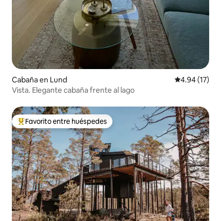
Cabaña en Lund
Calificación 
4.94 (17)
Vista. Elegante cabaña frente al lago
Favorito entre huéspedes
Favorito entre huéspedes preferido