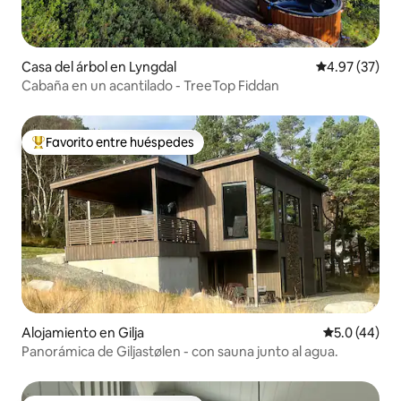
Casa del árbol en Lyngdal
Calificación 
4.97 (37)
Cabaña en un acantilado - TreeTop Fiddan
Favorito entre huéspedes
Favorito entre huéspedes preferido
Alojamiento en Gilja
Calificación
5.0 (44)
Panorámica de Giljastølen - con sauna junto al agua.