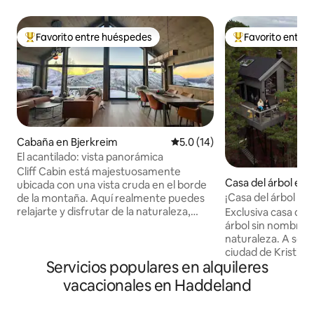
Favorito entre huéspedes
Favorito entre
Favorito entre huéspedes preferido
Favorito entre hu
Cabaña en Bjerkreim
Calificación promedio: 5.0 de 
5.0 (14)
El acantilado: vista panorámica
Cliff Cabin está majestuosamente
Casa del árbol en 
ubicada con una vista cruda en el borde
nd
¡Casa del árbol de 
de la montaña. Aquí realmente puedes
agua de pesca.
relajarte y disfrutar de la naturaleza,
Exclusiva casa de
tanto por fuera como por dentro. Las
árbol sin nombre 
grandes ventanas ofrecen las mismas
naturaleza. A solo 
vistas desde el interior. Las paredes con
ciudad de Kristia
Servicios populares en alquileres
paneles de madera cálida, detalles de
sentarte y escucha
piedra y colores tierra reflejan el paisaje
cuando llegue la no
vacacionales en Haddeland
exterior. Aquí obtienes vistas y
estrellas se ilumin
tranquilidad: un refugio perfecto para
conectarte con la 