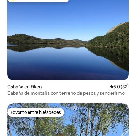
Favorito entre huéspedes preferido
Cabaña en Eiken
Calificación
5.0 (32)
Cabaña de montaña con terreno de pesca y senderismo
Favorito entre huéspedes
Favorito entre huéspedes