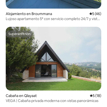
Alojamiento en Broummana
Calificaci
5 (46)
Lujoso apartamento 5* con servicio completo 24/7 y vistas
a Brummana
Superanfitrión
Superanfitrión
Cabaña en Qlayaat
Calificaci
5 (18)
VEGA | Cabaña privada moderna con vistas panorámicas