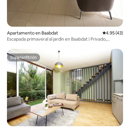
Apartamento en Baabdat
Calificación 
4.95 (43)
Escapada primaveral al jardín en Baabdat | Privado,
tranquilo y acogedor
Superanfitrión
Superanfitrión