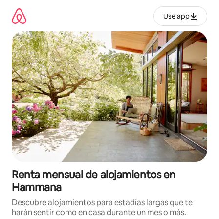
Omite
el
Use app
contenido
Renta mensual de alojamientos en
Hammana
Descubre alojamientos para estadías largas que te
harán sentir como en casa durante un mes o más.