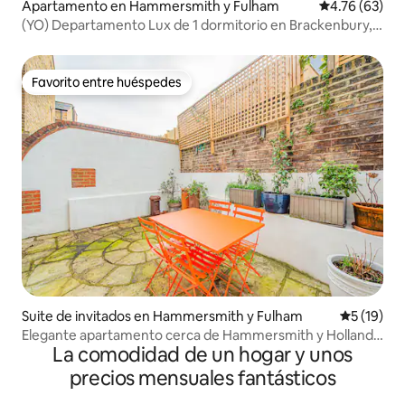
Apartamento en Hammersmith y Fulham
Calificación 
4.76 (63)
(YO) Departamento Lux de 1 dormitorio en Brackenbury, 4
líneas de metro, baño enorme, aire acondicionado
Favorito entre huéspedes
Favorito entre huéspedes
Suite de invitados en Hammersmith y Fulham
Calificaci
5 (19)
Elegante apartamento cerca de Hammersmith y Holland
La comodidad de un hogar y unos
Park
precios mensuales fantásticos