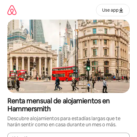
Omite
el
Use app
contenido
Renta mensual de alojamientos en
Hammersmith
Descubre alojamientos para estadías largas que te
harán sentir como en casa durante un mes o más.