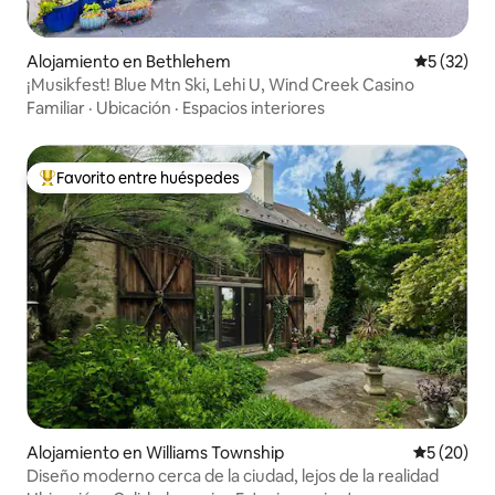
Alojamiento en Bethlehem
Calificaci
5 (32)
¡Musikfest! Blue Mtn Ski, Lehi U, Wind Creek Casino
Familiar
·
Ubicación
·
Espacios interiores
Favorito entre huéspedes
Favorito entre huéspedes preferido
Alojamiento en Williams Township
Calificaci
5 (20)
Diseño moderno cerca de la ciudad, lejos de la realidad