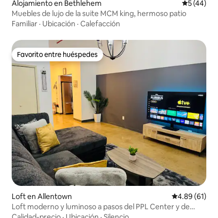
Alojamiento en Bethlehem
Calificaci
5 (44)
Muebles de lujo de la suite MCM king, hermoso patio
Familiar
·
Ubicación
·
Calefacción
Favorito entre huéspedes
Favorito entre huéspedes
Loft en Allentown
Calificación 
4.89 (61)
Loft moderno y luminoso a pasos del PPL Center y de
restaurantes
Calidad-precio
·
Ubicación
·
Silencio