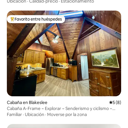
Ubicación
·
Calidad-precio
·
Estacionamiento
Favorito entre huéspedes
Favorito entre huéspedes preferido
Cabaña en Blakeslee
Calificac
5 (8)
Cabaña A-Frame ~ Explorar ~ Senderismo y ciclismo ~
Única en su clase
Familiar
·
Ubicación
·
Moverse por la zona