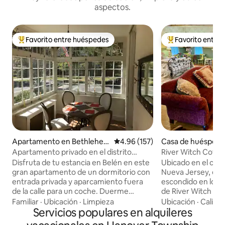
aspectos.
Favorito entre huéspedes
Favorito entre
Favorito entre huéspedes preferido
Favorito entre hu
Apartamento en Bethlehe
Calificación promedio: 4.96 de 5
4.96 (157)
Casa de huéspede
m
chtown
Apartamento privado en el distrito
River Witch Cott
histórico
Disfruta de tu estancia en Belén en este
Ubicado en el co
gran apartamento de un dormitorio con
Nueva Jersey, en
entrada privada y aparcamiento fuera
escondido en los 
de la calle para un coche. Duerme
de River Witch Co
cómodamente en una cama tamaño
una lujosa cama t
Familiar
·
Ubicación
·
Limpieza
Ubicación
·
Calida
king con colchón Tempur-Pedic en el
Servicios populares en alquileres
Prepara una comida
dormitorio. Se proporcionan unidades
totalmente equipa