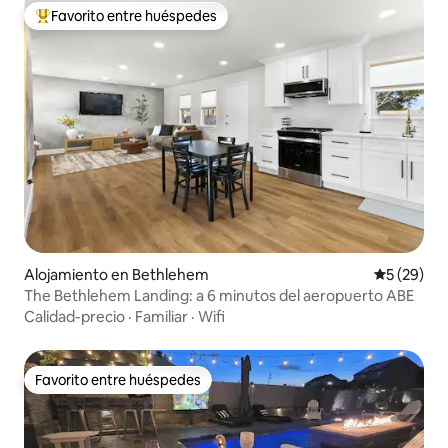
Favorito entre huéspedes
Favorito entre huéspedes preferido
Alojamiento en Bethlehem
Calificaci
5 (29)
The Bethlehem Landing: a 6 minutos del aeropuerto ABE
Calidad-precio
·
Familiar
·
Wifi
Favorito entre huéspedes
Favorito entre huéspedes