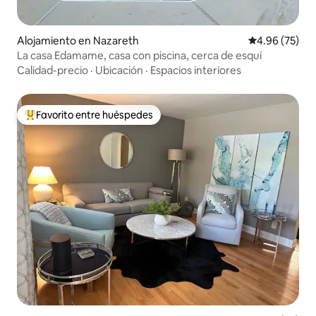
Alojamiento en Nazareth
Calificación p
4.96 (75)
La casa Edamame, casa con piscina, cerca de esquí
Calidad-precio
·
Ubicación
·
Espacios interiores
Favorito entre huéspedes
Favorito entre huéspedes preferido