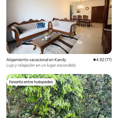
Alojamiento vacacional en Kandy
Calificación 
4.92 (77)
Lujo y relajación en un lugar escondido
Favorito entre huéspedes
Favorito entre huéspedes