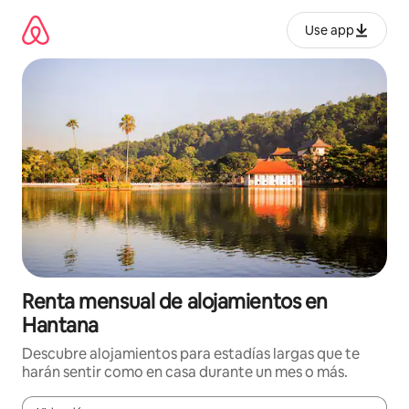
Omite
el
Use app
contenido
Renta mensual de alojamientos en
Hantana
Descubre alojamientos para estadías largas que te
harán sentir como en casa durante un mes o más.