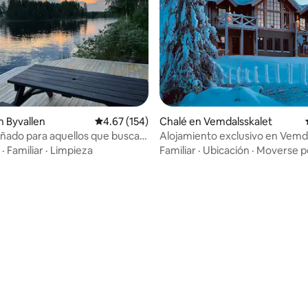
 Byvallen
Calificación promedio: 4.67 de 5, 154 reseñas
4.67 (154)
Chalé en Vemdalsskalet
soñado para aquellos que buscan
Alojamiento exclusivo en Vemd
quilidad
·
Familiar
·
Limpieza
Familiar
·
Ubicación
·
Moverse po
: 4.9 de 5, 81 reseñas