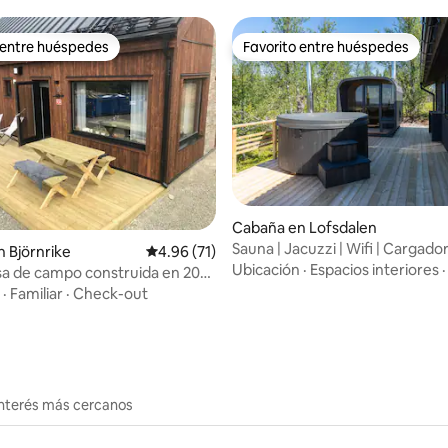
 entre huéspedes
Favorito entre huéspedes
 entre huéspedes
Favorito entre huéspedes
dio: 5 de 5, 6 reseñas
Cabaña en Lofsdalen
Sauna | Jacuzzi | Wifi | Cargado
 Björnrike
Calificación promedio: 4.96 de 5, 71 reseñas
4.96 (71)
vehículos eléctricos | Se admit
Ubicación
·
Espacios interiores
sa de campo construida en 2022
mascotas
as y chimenea.
·
Familiar
·
Check-out
interés más cercanos