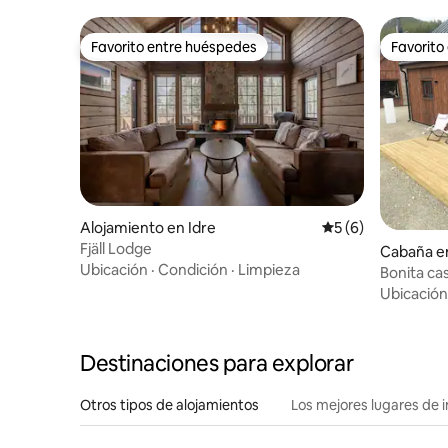
Favorito entre huéspedes
Favorito
Favorito entre huéspedes
Favorito
Alojamiento en Idre
Calificación prome
5 (6)
Fjäll Lodge
Cabaña en
Ubicación
·
Condición
·
Limpieza
Bonita ca
con 6 cam
Ubicación
Destinaciones para explorar
Otros tipos de alojamientos
Los mejores lugares de 