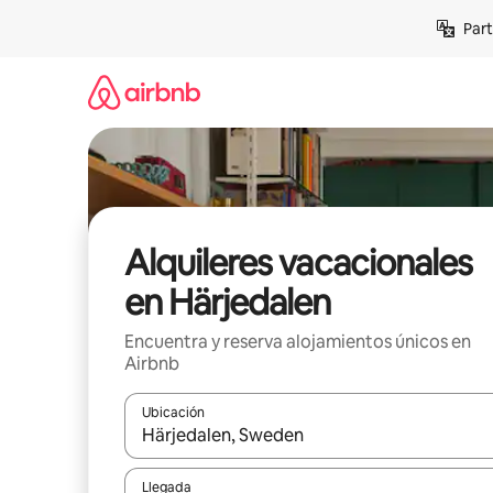
Omite
Part
el
contenido
Alquileres vacacionales
en Härjedalen
Encuentra y reserva alojamientos únicos en
Airbnb
Ubicación
Cuando los resultados estén disponibles, navega co
Llegada