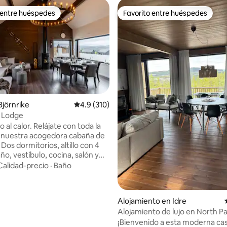
 entre huéspedes
Favorito entre huéspedes
 entre huéspedes
Favorito entre huéspedes
io: 5 de 5, 42 reseñas
Björnrike
Calificación promedio: 4.9 de 5, 310 reseñas
4.9 (310)
i Lodge
 al calor. Relájate con toda la
n nuestra acogedora cabaña de
os dormitorios, altillo con 4
o, vestíbulo, cocina, salón y
iene una gran
Calidad-precio
·
Baño
las cadenas montañosas y el
nfjället. Aproximadamente a 1
 de Blästervallen con todos los
Alojamiento en Idre
 posibles necesarios para unas
Alojamiento de lujo en North Par
 de invierno perfectas. A 5
Idre
¡Bienvenido a esta moderna cas
n coche de Vemdalen By, que