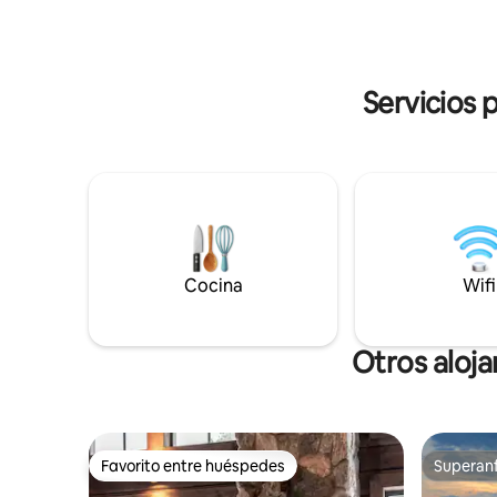
temporada de invierno se puede dedicar
tiene todo
al esquí, en las cercanas Idre Fjäll /
durante todo el año
Himmelfjäll. ¡En este paraíso alpino
Zaptec de
también se puede hacer motos de nieve,
acuerdo. E
Servicios 
trineos de perros, etc.!
Cocina
Wifi
Otros aloj
Favorito entre huéspedes
Superanf
Favorito entre huéspedes
Superanf