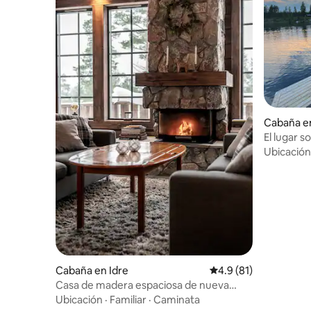
Cabaña en
El lugar 
paz y tran
Ubicación
Cabaña en Idre
Calificación promedio
4.9 (81)
Casa de madera espaciosa de nueva
construcción con 12 camas
Ubicación
·
Familiar
·
Caminata