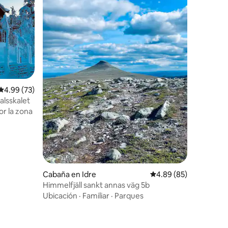
Calificación promedio: 4.99 de 5, 73 reseñas
4.99 (73)
alsskalet
r la zona
Cabaña en Idre
Calificación promedio:
4.89 (85)
Himmelfjäll sankt annas väg 5b
Ubicación
·
Familiar
·
Parques