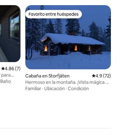
Favorito entre huéspedes
Favorito entre huéspedes
Calificación promedio: 4.86 de 5, 7 reseñas
4.86 (7)
r para
Cabaña en Storfjäten
Calificación promedio
4.9 (72)
en
·
Baño
Hermoso en la montaña. ¡Vista mágica de
Städjan!
Familiar
·
Ubicación
·
Condición