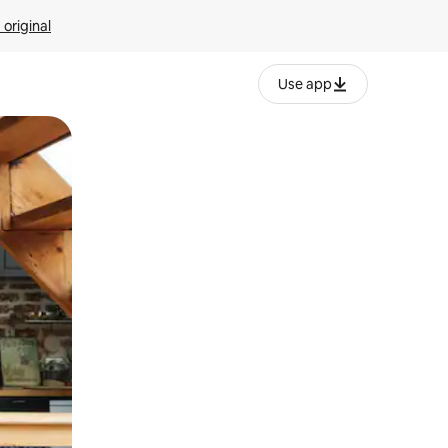
 original
Use app
o o desliza el dedo.