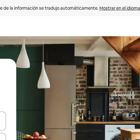
e de la información se tradujo automáticamente. 
Mostrar en el idioma
n las teclas de flecha hacia arriba y hacia abajo o explora con el tact