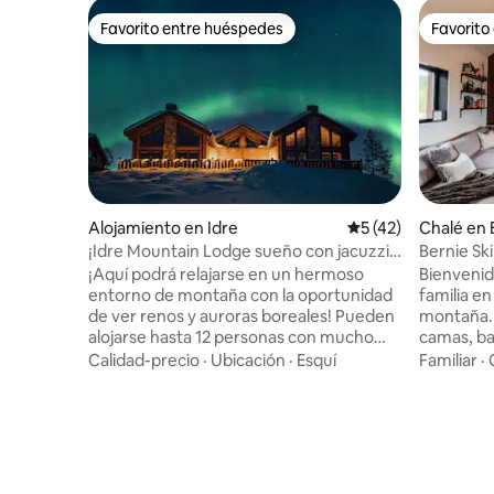
Favorito entre huéspedes
Favorito
Favorito entre huéspedes
Favorito
Alojamiento en Idre
Calificación promed
5 (42)
Chalé en 
¡Idre Mountain Lodge sueño con jacuzzi
Bernie Sk
al aire libre!
¡Aquí podrá relajarse en un hermoso
Bienvenido
entorno de montaña con la oportunidad
familia e
de ver renos y auroras boreales! Pueden
montaña. D
alojarse hasta 12 personas con mucho
camas, bañ
espacio y acceso a su propia sauna,
sauna privada. Aquí se obt
Calidad-precio
·
Ubicación
·
Esquí
Familiar
·
chimenea y bañera de hidromasaje al aire
vista de 
libre y baños exclusivos construidos con
mágico So
piedra nórdica. Durante el verano, la
kilómetro
primavera y el otoño, el senderismo, el
servicios
ciclismo, la pesca y el golf son perfectos
vacaciones
para practicar, mientras que la
minutos e