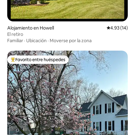
Alojamiento en Howell
Calificación 
4.93 (14)
El retiro
Familiar
·
Ubicación
·
Moverse por la zona
Favorito entre huéspedes
Favorito entre huéspedes preferido