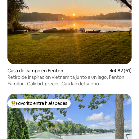
Casa de campo en Fenton
Calificación 
4.82 (61)
Retiro de inspiración vietnamita junto a un lago, Fenton
Familiar
·
Calidad-precio
·
Calidad del sueño
Favorito entre huéspedes
Favorito entre huéspedes preferido