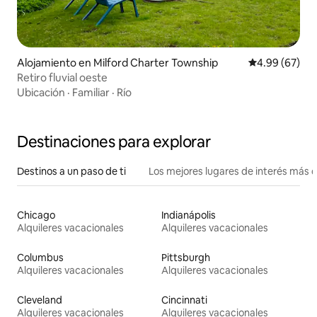
Alojamiento en Milford Charter Township
Calificación p
4.99 (67)
Retiro fluvial oeste
Ubicación
·
Familiar
·
Río
Destinaciones para explorar
Destinos a un paso de ti
Los mejores lugares de interés más 
Chicago
Indianápolis
Alquileres vacacionales
Alquileres vacacionales
Columbus
Pittsburgh
Alquileres vacacionales
Alquileres vacacionales
Cleveland
Cincinnati
Alquileres vacacionales
Alquileres vacacionales