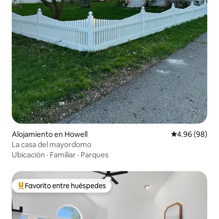
Alojamiento en Howell
Calificación p
4.96 (98)
La casa del mayordomo
Ubicación
·
Familiar
·
Parques
Favorito entre huéspedes
Favorito entre huéspedes preferido