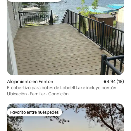
Favorito entre huéspedes
Alojamiento en Fenton
Calificación 
4.94 (18)
El cobertizo para botes de Lobdell Lake incluye pontón
Ubicación
·
Familiar
·
Condición
Favorito entre huéspedes
Favorito entre huéspedes