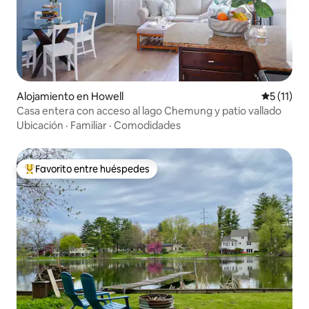
Alojamiento en Howell
Calificaci
5 (11)
Casa entera con acceso al lago Chemung y patio vallado
Ubicación
·
Familiar
·
Comodidades
Favorito entre huéspedes
Favorito entre huéspedes preferido