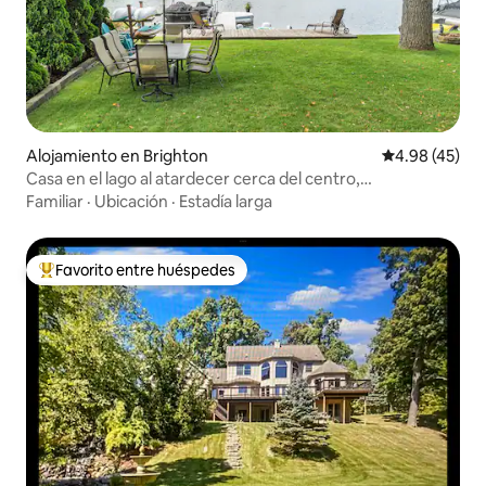
Alojamiento en Brighton
Calificación 
4.98 (45)
Casa en el lago al atardecer cerca del centro,
restaurantes y tiendas
Familiar
·
Ubicación
·
Estadía larga
Favorito entre huéspedes
Favorito entre huéspedes preferido