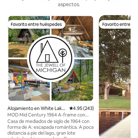
aspectos.
Favorito entre huéspedes
Favorito entre h
Favorito entre huéspedes
Favorito entre h
Alojamiento en White Lake
Calificación promedio: 4.95 de 5
4.95 (243)
charter Township
MOD Mid Century 1964 A-frame con
sala de juegos
Casa de mediados de siglo de 1964 con
forma de A: escapada romántica. A poca
distancia a pie del lago, gran lote