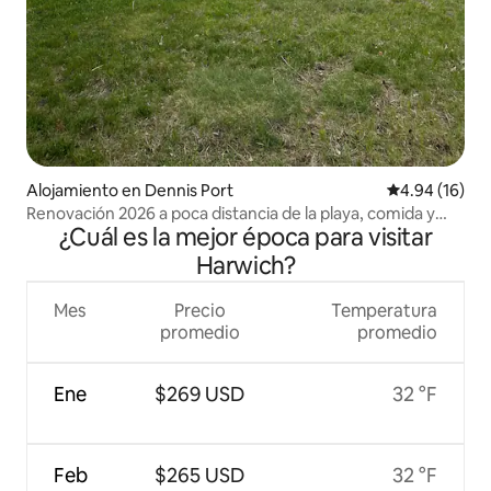
Alojamiento en Dennis Port
Calificación 
4.94 (16)
Renovación 2026 a poca distancia de la playa, comida y
¿Cuál es la mejor época para visitar
tiendas
Harwich?
Mes
Precio
Temperatura
promedio
promedio
Ene
$269 USD
32 °F
Feb
$265 USD
32 °F