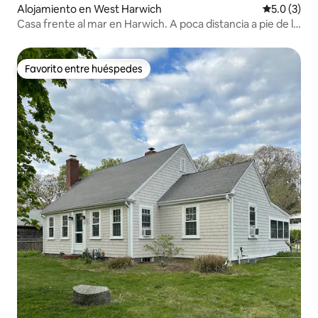
Alojamiento en West Harwich
Calificació
5.0 (3)
Casa frente al mar en Harwich. A poca distancia a pie de la
playa y de restaurantes
Favorito entre huéspedes
Favorito entre huéspedes