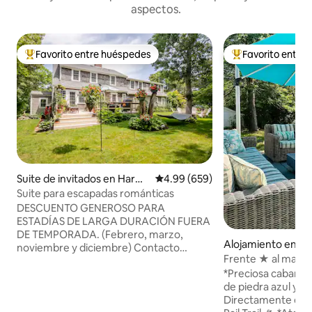
aspectos.
Favorito entre huéspedes
Favorito entre
Favorito entre huéspedes preferido
Favorito entre hu
Suite de invitados en Harwi
Calificación promedio: 4.99 de 5
4.99 (659)
ch
Suite para escapadas románticas
DESCUENTO GENEROSO PARA
ESTADÍAS DE LARGA DURACIÓN FUERA
DE TEMPORADA. (Febrero, marzo,
Alojamiento en H
noviembre y diciembre) Contacto
Frente ★ al mar Pl
directo. Lujosa suite privada de una
bici ★Bicicletas★
*Preciosa cabaña f
recámara para once personas, con dos
de piedra azul y pla
lugares de estacionamiento en el garaje
Directamente en el
adjunto, entrada privada, terraza y