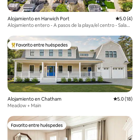
Alojamiento en Harwich Port
Calificació
5.0 (4)
Alojamiento entero - A pasos de la playa/el centro - Sala
de juegos
Favorito entre huéspedes
Favorito entre huéspedes preferido
Alojamiento en Chatham
Calificación
5.0 (18)
Meadow + Main
Favorito entre huéspedes
Favorito entre huéspedes