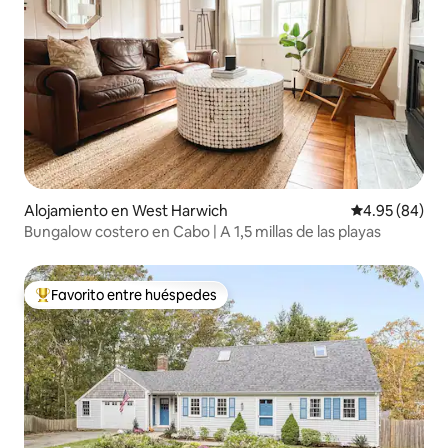
Alojamiento en West Harwich
Calificación p
4.95 (84)
Bungalow costero en Cabo | A 1,5 millas de las playas
Favorito entre huéspedes
Favorito entre huéspedes preferido