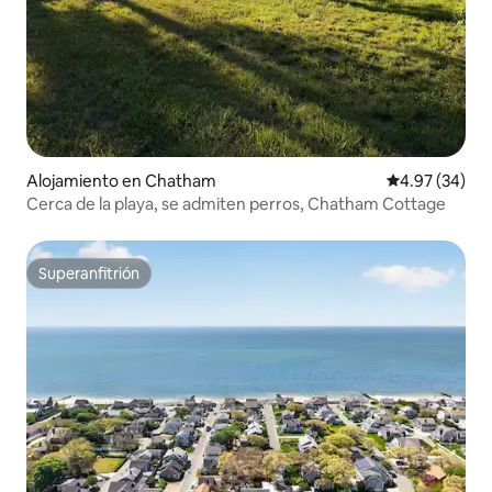
Alojamiento en Chatham
Calificación p
4.97 (34)
Cerca de la playa, se admiten perros, Chatham Cottage
Superanfitrión
Superanfitrión