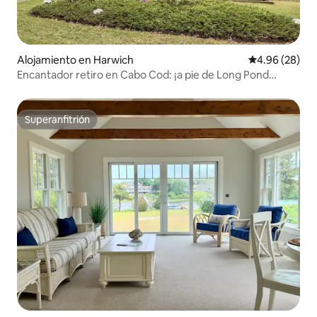
Alojamiento en Harwich
Calificación p
4.96 (28)
Encantador retiro en Cabo Cod: ¡a pie de Long Pond
Beach!
Superanfitrión
Superanfitrión